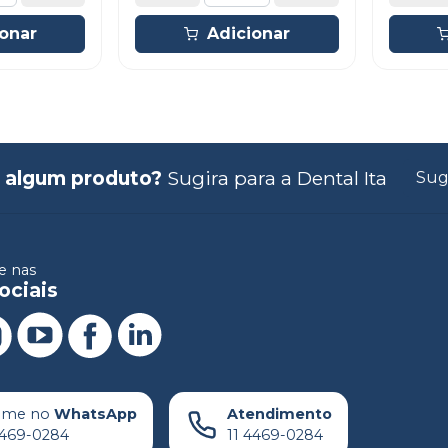
ionar
Adicionar
 algum produto?
Sugira para a
Dental Ita
Sug
 nas
ociais
ame no
WhatsApp
Atendimento
4469-0284
11 4469-0284