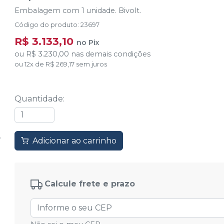
Embalagem com 1 unidade. Bivolt.
Código do produto
:
23697
R$ 3.133,10
no
Pix
ou
R$ 3.230,00
nas demais condições
ou
12
x
de
R$ 269,17
sem juros
Quantidade
:
Adicionar ao carrinho
Calcule frete e prazo