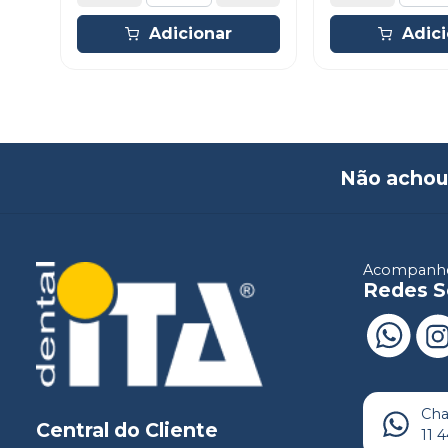
Adicionar
Adic
Não achou
Acompanhe
Redes S
Ch
Central do Cliente
11 