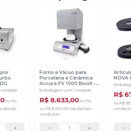
apor
Forno a Vácuo para
Articu
Turbo
Porcelana e Cerâmica
NOVA 
EDG
Accure FV 1000 Bivolt
-
Embalag
EDG
 unidade
Embalagem com 1 unidade
R$ 6
00
R$ 8.633,00
no
Pix
no
Pix
ou
R$ 69
s demais
ou
R$ 8.900,00
nas demais
condiçõ
condições