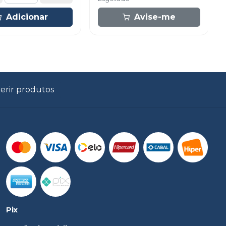
Adicionar
Avise-me
erir produtos
Pix