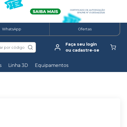
WhatsApp
Ofertas
Faça seu login
ar por código
ou cadastre-se
s
Linha 3D
Equipamentos
A