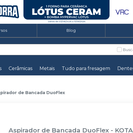
rsos
Blog
Busc
s
Cerâmicas
Metais
Tudo para fresagem
Dente
pirador de Bancada DuoFlex
Aspirador de Bancada DuoFlex
-
KOT