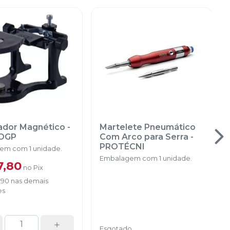
lador Magnético
-
Martelete Pneumático
OGP
Com Arco para Serra
-
PROTÉCNI
em com 1 unidade.
Embalagem com 1 unidade.
7,80
no
Pix
,90
nas demais
es
Esgotado