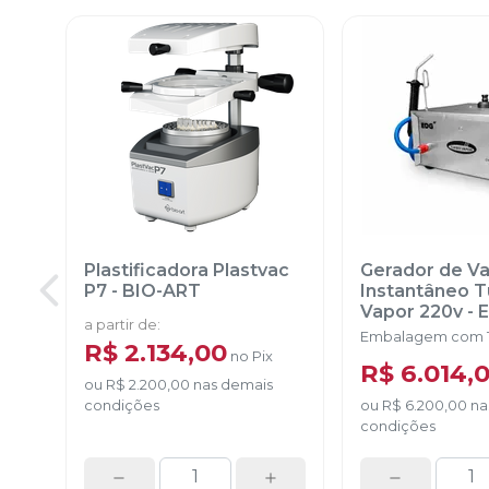
Plastificadora Plastvac
Gerador de V
P7
-
BIO-ART
Instantâneo 
Vapor 220v
-
a partir de
:
Embalagem com 1
R$ 2.134,00
no
Pix
R$ 6.014,
ou
R$ 2.200,00
nas demais
condições
ou
R$ 6.200,00
na
condições