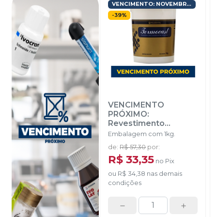
VENCIMENTO: NOVEMBRO/2026
-
39
%
VENCIMENTO
PRÓXIMO:
Revestimento
Termocast - 1 kg
-
Embalagem com 1kg.
POLIDENTAL
de
:
R$ 57,30
por
:
R$ 33,35
no
Pix
ou
R$ 34,38
nas demais
condições