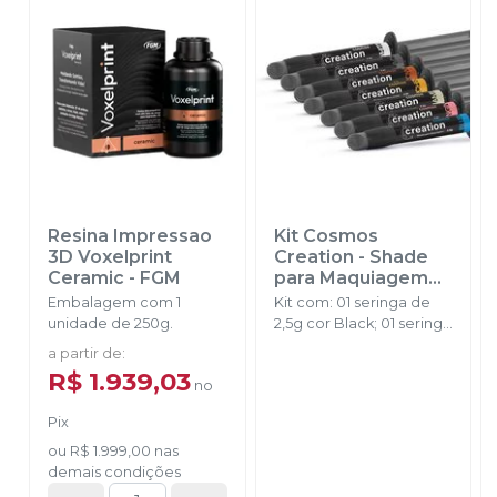
Resina Impressao
Kit Cosmos
3D Voxelprint
Creation - Shade
Ceramic
-
FGM
para Maquiagem
em Impressoes 3D
Embalagem com 1
Kit com: 01 seringa de
-
YLLER
unidade de 250g.
2,5g cor Black; 01 seringa
de 2,5g cor White; 01
a partir de
:
seringa de 2,5g cor
R$ 1.939,03
no
Glaze; 01 seringa de 2,5g
cor Enamel; 01 seringa
Pix
de 2,5g cor Gengiva; 01
seringa de 2,5g cor
ou
R$ 1.999,00
nas
Brown; 01 seringa de
demais condições
2,5g cor Ochre.