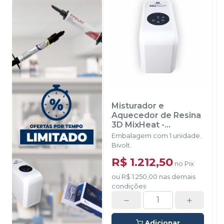
Misturador e
Aquecedor de Resina
3D MixHeat
-
ODONTOMEGA
Embalagem com 1 unidade.
Bivolt.
R$ 1.212,50
no
Pix
ou
R$ 1.250,00
nas demais
condições
Adicionar