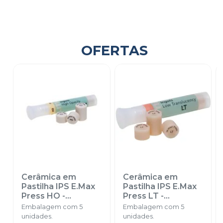
OFERTAS
Cerâmica em
Cerâmica em
Pastilha IPS E.Max
Pastilha IPS E.Max
Press HO
-
Press LT
-
IVOCLAR
IVOCLAR
Embalagem com 5
Embalagem com 5
unidades.
unidades.