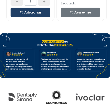
Esgotado
Adicionar
Avise-me