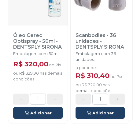
Óleo Cerec
Scanbodies - 36
Optispray - 50ml
-
unidades
-
DENTSPLY SIRONA
DENTSPLY SIRONA
Embalagem com 50ml.
Embalagem com 36
unidades.
R$ 320,00
no
Pix
a partir de
:
ou
R$ 329,90
nas demais
R$ 310,40
no
Pix
condições
ou
R$ 320,00
nas
demais condições
Adicionar
Adicionar