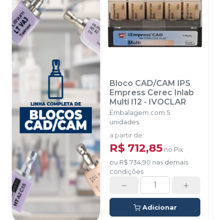
Bloco CAD/CAM IPS
Empress Cerec Inlab
Multi I12
-
IVOCLAR
Embalagem com 5
unidades.
a partir de
:
R$ 712,85
no
Pix
ou
R$ 734,90
nas demais
condições
Adicionar