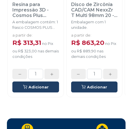
Resina para
Disco de Zircônia
Impressão 3D -
CAD/CAM NexxZr
Cosmos Plus
T Multi 98mm 20
-
Castable
-
YLLER
SAGEMAX
A embalagem contém: 1
Embalagem com 1
frasco COSMOS PLUS
unidade.
CASTABLE
a partir de
:
a partir de
:
R$ 313,31
R$ 863,20
no
Pix
no
Pix
ou
R$ 323,00
nas demais
ou
R$ 889,90
nas
condições
demais condições
Adicionar
Adicionar