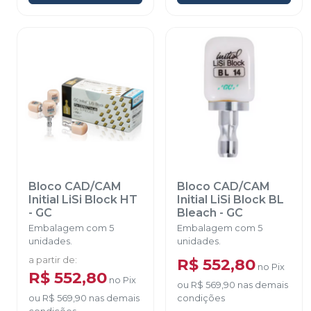
Bloco CAD/CAM
Bloco CAD/CAM
Initial LiSi Block HT
Initial LiSi Block BL
-
GC
Bleach
-
GC
Embalagem com 5
Embalagem com 5
unidades.
unidades.
a partir de
:
R$ 552,80
no
Pix
R$ 552,80
no
Pix
ou
R$ 569,90
nas demais
ou
R$ 569,90
nas demais
condições