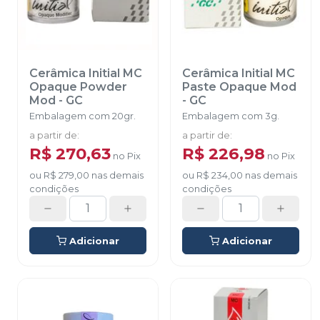
Cerâmica Initial MC
Cerâmica Initial MC
Opaque Powder
Paste Opaque Mod
Mod
-
GC
-
GC
Embalagem com 20gr.
Embalagem com 3g.
a partir de
:
a partir de
:
R$ 270,63
R$ 226,98
no
Pix
no
Pix
ou
R$ 279,00
nas demais
ou
R$ 234,00
nas demais
condições
condições
Adicionar
Adicionar