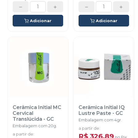
Adicionar
Adicionar
Cerâmica Initial MC
Cerâmica Initial IQ
Cervical
Lustre Paste
-
GC
Translúcida
-
GC
Embalagem com 4gr.
Embalagem com 20g.
a partir de
:
a partir de
:
R$ 326,89
no
Pix