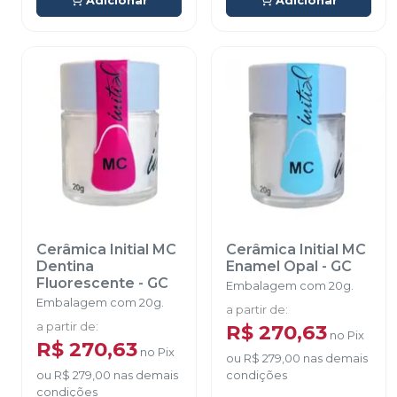
Adicionar
Adicionar
Cerâmica Initial MC
Cerâmica Initial MC
Dentina
Enamel Opal
-
GC
Fluorescente
-
GC
Embalagem com 20g.
Embalagem com 20g.
a partir de
:
a partir de
:
R$ 270,63
no
Pix
R$ 270,63
no
Pix
ou
R$ 279,00
nas demais
ou
R$ 279,00
nas demais
condições
condições