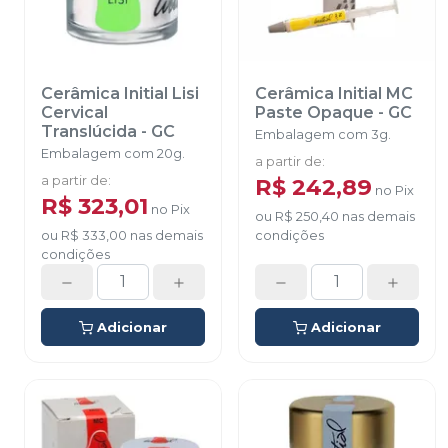
Cerâmica Initial Lisi
Cerâmica Initial MC
Cervical
Paste Opaque
-
GC
Translúcida
-
GC
Embalagem com 3g.
Embalagem com 20g.
a partir de
:
a partir de
:
R$ 242,89
no
Pix
R$ 323,01
no
Pix
ou
R$ 250,40
nas demais
ou
R$ 333,00
nas demais
condições
condições
Adicionar
Adicionar