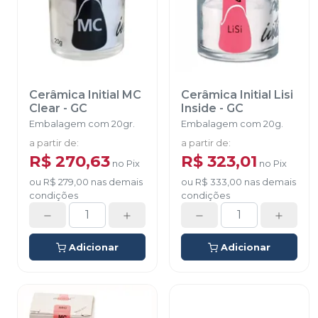
Cerâmica Initial MC
Cerâmica Initial Lisi
Clear
-
GC
Inside
-
GC
Embalagem com 20gr.
Embalagem com 20g.
a partir de
:
a partir de
:
R$ 270,63
R$ 323,01
no
Pix
no
Pix
ou
R$ 279,00
nas demais
ou
R$ 333,00
nas demais
condições
condições
Adicionar
Adicionar