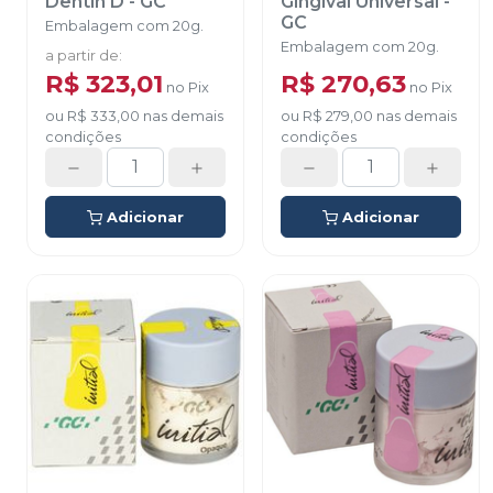
Dentin D
-
GC
Gingival Universal
-
GC
Embalagem com 20g.
Embalagem com 20g.
a partir de
:
R$ 323,01
R$ 270,63
no
Pix
no
Pix
ou
R$ 333,00
nas demais
ou
R$ 279,00
nas demais
condições
condições
Adicionar
Adicionar