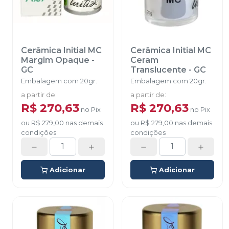
Cerâmica Initial MC
Cerâmica Initial MC
Margim Opaque
-
Ceram
GC
Translucente
-
GC
Embalagem com 20gr.
Embalagem com 20gr.
a partir de
:
a partir de
:
R$ 270,63
R$ 270,63
no
Pix
no
Pix
ou
R$ 279,00
nas demais
ou
R$ 279,00
nas demais
condições
condições
Adicionar
Adicionar