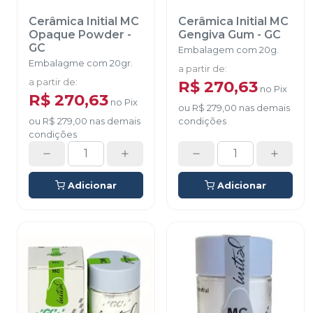
Cerâmica Initial MC
Cerâmica Initial MC
Opaque Powder
-
Gengiva Gum
-
GC
GC
Embalagem com 20g.
Embalagme com 20gr.
a partir de
:
a partir de
:
R$ 270,63
no
Pix
R$ 270,63
no
Pix
ou
R$ 279,00
nas demais
ou
R$ 279,00
nas demais
condições
condições
Adicionar
Adicionar