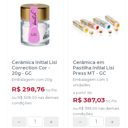
Cerâmica Initial Lisi
Cerâmica em
Correction Cor -
Pastilha Initial Lisi
20g
-
GC
Press MT
-
GC
Embalagem com 20g.
Embalagem com 5
unidades.
R$ 298,76
no
Pix
a partir de
:
ou
R$ 308,00
nas demais
R$ 387,03
no
Pix
condições
ou
R$ 399,00
nas demais
condições