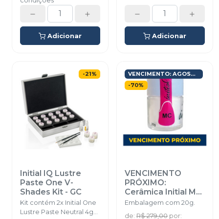
condições
Adicionar
Adicionar
-
21
%
VENCIMENTO: AGOSTO/2026
-
70
%
Initial IQ Lustre
VENCIMENTO
Paste One V-
PRÓXIMO:
Shades Kit
-
GC
Cerâmica Initial MC
Dentina
Kit contém 2x Initial One
Embalagem com 20g.
Fluorescente -
Lustre Paste Neutral 4g
de
:
R$ 279,00
por
: