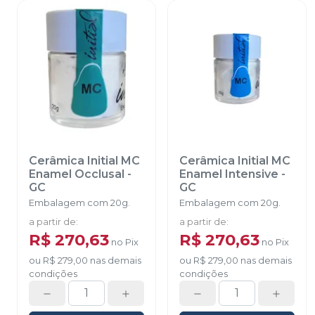
Cerâmica Initial MC
Cerâmica Initial MC
Enamel Occlusal
-
Enamel Intensive
-
GC
GC
Embalagem com 20g.
Embalagem com 20g.
a partir de
:
a partir de
:
R$ 270,63
R$ 270,63
no
Pix
no
Pix
ou
R$ 279,00
nas demais
ou
R$ 279,00
nas demais
condições
condições