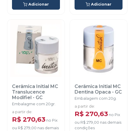
Adicionar
Adicionar
Cerâmica Initial MC
Cerâmica Initial MC
Translucence
Dentina Opaca
-
GC
Modifiel
-
GC
Embalagem com 20g.
Embalagme com 20gr.
a partir de
:
a partir de
:
R$ 270,63
no
Pix
R$ 270,63
no
Pix
ou
R$ 279,00
nas demais
ou
R$ 279,00
nas demais
condições