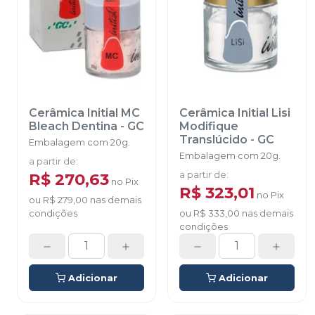
Cerâmica Initial MC
Cerâmica Initial Lisi
Bleach Dentina
-
GC
Modifique
Translúcido
-
GC
Embalagem com 20g.
Embalagem com 20g.
a partir de
:
R$ 270,63
a partir de
:
no
Pix
R$ 323,01
no
Pix
ou
R$ 279,00
nas demais
condições
ou
R$ 333,00
nas demais
condições
Adicionar
Adicionar