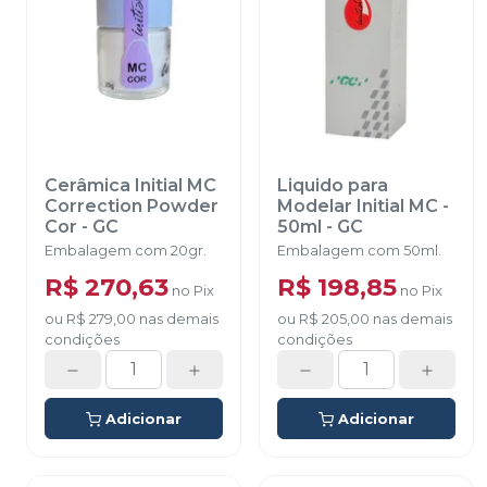
Cerâmica Initial MC
Liquido para
Correction Powder
Modelar Initial MC -
Cor
-
GC
50ml
-
GC
Embalagem com 20gr.
Embalagem com 50ml.
R$ 270,63
R$ 198,85
no
Pix
no
Pix
ou
R$ 279,00
nas demais
ou
R$ 205,00
nas demais
condições
condições
Adicionar
Adicionar