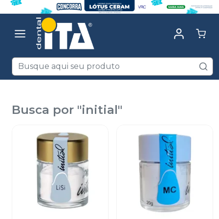
Busca por "
initial
"