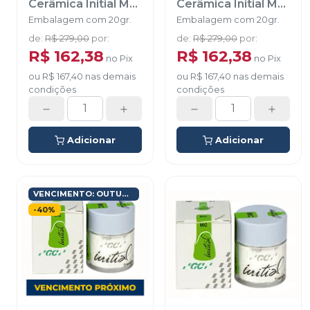
Cerâmica Initial MC
Cerâmica Initial MC
Ceram Margim
Ceram Margim
Embalagem com 20gr.
Embalagem com 20gr.
Transparente -
Transparente -
de
:
R$ 279,00
por
:
de
:
R$ 279,00
por
:
ST31
-
GC
ST35
-
GC
R$ 162,38
R$ 162,38
no
Pix
no
Pix
ou
R$ 167,40
nas demais
ou
R$ 167,40
nas demais
condições
condições
Adicionar
Adicionar
VENCIMENTO: OUTUBRO/2026
-
40
%