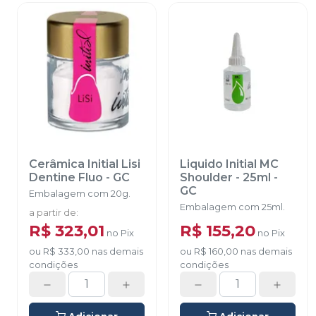
Cerâmica Initial Lisi
Liquido Initial MC
Dentine Fluo
-
GC
Shoulder - 25ml
-
GC
Embalagem com 20g.
Embalagem com 25ml.
a partir de
:
R$ 323,01
R$ 155,20
no
Pix
no
Pix
ou
R$ 333,00
nas demais
ou
R$ 160,00
nas demais
condições
condições