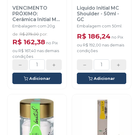
VENCIMENTO
Liquido Initial MC
PRÓXIMO:
Shoulder - 50ml
-
Cerâmica Initial MC
GC
Inside - Kurkuma
Embalagem com 20g.
Embalagem com 50ml.
IN48
-
GC
de
:
R$ 279,00
por
:
R$ 186,24
no
Pix
R$ 162,38
no
Pix
ou
R$ 192,00
nas demais
ou
R$ 167,40
nas demais
condições
condições
Adicionar
Adicionar