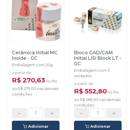
Cerâmica Initial MC
Bloco CAD/CAM
Inside
-
GC
Initial LiSi Block LT
-
GC
Embalagem com 20g.
Embalagem com 5
a partir de
:
unidades.
R$ 270,63
no
Pix
a partir de
:
ou
R$ 279,00
nas demais
R$ 552,80
no
Pix
condições
ou
R$ 569,90
nas demais
condições
Adicionar
Adicionar