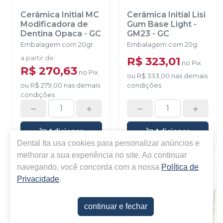
Cerâmica Initial MC
Cerâmica Initial Lisi
Modificadora de
Gum Base Light -
Dentina Opaca
-
GC
GM23
-
GC
Embalagem com 20gr.
Embalagem com 20g.
a partir de
:
R$ 323,01
no
Pix
R$ 270,63
no
Pix
ou
R$ 333,00
nas demais
ou
R$ 279,00
nas demais
condições
condições
Adicionar
Adicionar
Dental Ita
usa cookies para personalizar anúncios e
melhorar a sua experiência no site. Ao continuar
navegando, você concorda com a nossa
Política de
Privacidade
.
continuar e fechar