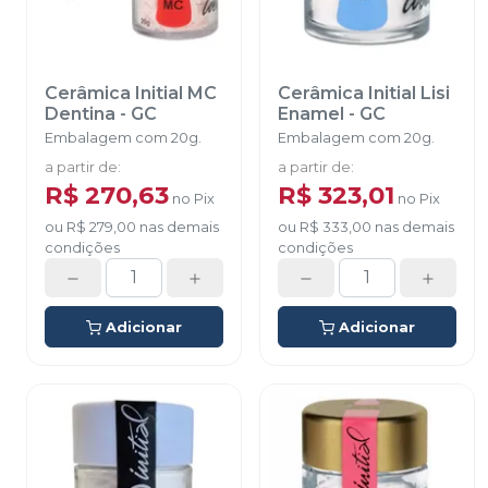
Cerâmica Initial MC
Cerâmica Initial Lisi
Dentina
-
GC
Enamel
-
GC
Embalagem com 20g.
Embalagem com 20g.
a partir de
:
a partir de
:
R$ 270,63
R$ 323,01
no
Pix
no
Pix
ou
R$ 279,00
nas demais
ou
R$ 333,00
nas demais
condições
condições
Adicionar
Adicionar