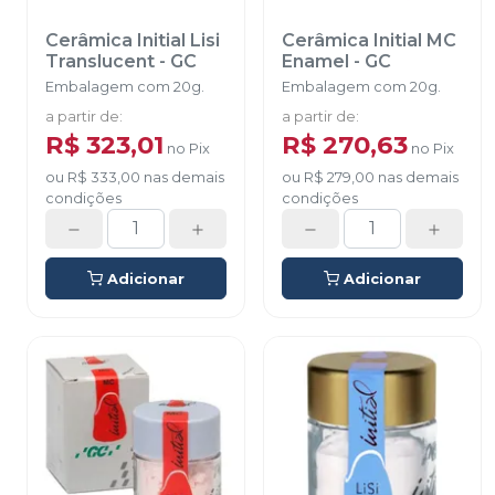
Cerâmica Initial Lisi
Cerâmica Initial MC
Translucent
-
GC
Enamel
-
GC
Embalagem com 20g.
Embalagem com 20g.
a partir de
:
a partir de
:
R$ 323,01
R$ 270,63
no
Pix
no
Pix
ou
R$ 333,00
nas demais
ou
R$ 279,00
nas demais
condições
condições
Adicionar
Adicionar