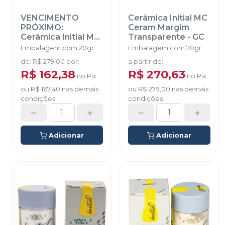
VENCIMENTO
Cerâmica Initial MC
PRÓXIMO:
Ceram Margim
Cerâmica Initial MC
Transparente
-
GC
Ceram Margim
Embalagem com 20gr.
Embalagem com 20gr.
Transparente -
de
:
R$ 279,00
por
:
a partir de
:
ST32
-
GC
R$ 162,38
R$ 270,63
no
Pix
no
Pix
ou
R$ 167,40
nas demais
ou
R$ 279,00
nas demais
condições
condições
Adicionar
Adicionar