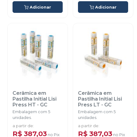
Adicionar
Adicionar
Cerâmica em
Cerâmica em
Pastilha Initial Lisi
Pastilha Initial Lisi
Press HT
-
GC
Press LT
-
GC
Embalagem com 5
Embalagem com 5
unidades.
unidades.
a partir de
:
a partir de
:
R$ 387,03
R$ 387,03
no
Pix
no
Pix