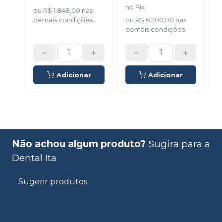
no
Pix
P
ou
R$ 1.848,00
nas
demais condições
ou
R$ 6.200,00
nas
demais condições
d
Adicionar
Adicionar
Não achou algum produto?
Sugira para a
Dental Ita
Sugerir produtos