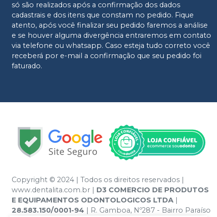
só são realizados após a confirmação dos dados
cadastrais e dos itens que constam no pedido. Fique
atento, após você finalizar seu pedido faremos a análise
e se houver alguma divergência entraremos em contato
via telefone ou whatsapp. Caso esteja tudo correto você
receberá por e-mail a confirmação que seu pedido foi
faturado.
Copyright © 2024 | Todos os direitos reservados |
www.dentalita.com.br |
D3 COMERCIO DE PRODUTOS
E EQUIPAMENTOS ODONTOLOGICOS LTDA
|
28.583.150/0001-94
| R. Gamboa, Nº287 - Bairro Paraíso