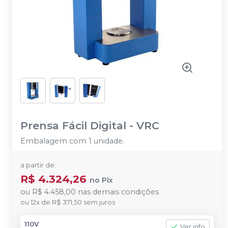
Prensa Fácil Digital
-
VRC
Embalagem com 1 unidade.
a partir de:
R$ 4.324,26
no
Pix
ou
R$ 4.458,00
nas demais condições
ou
12
x
de
R$ 371,50
sem juros
110V
Ver info