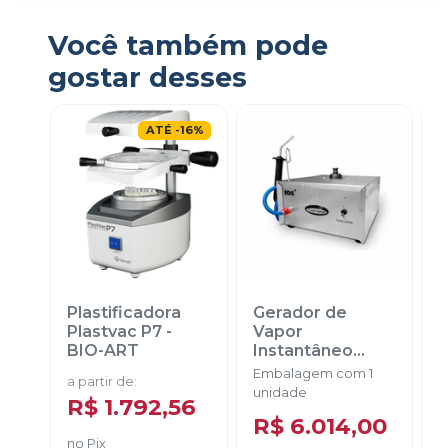
Você também pode
gostar desses
ATÉ
-
16
%
Plastificadora
Gerador de
A
Plastvac P7
-
Vapor
BIO-ART
Instantâneo
Turbo Vapor
Embalagem com 1
E
a partir de
:
220v
-
EDG
unidade
u
R$ 1.792,56
R$ 6.014,00
no
Pix