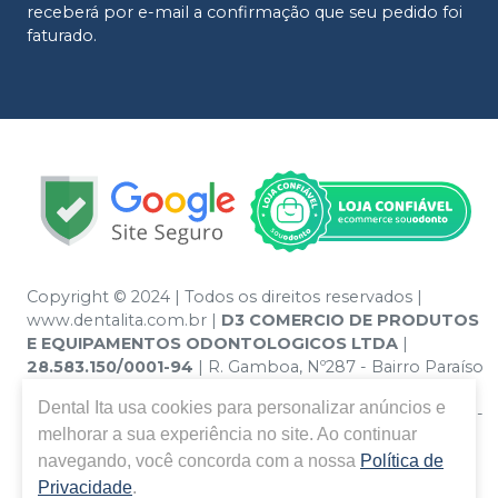
receberá por e-mail a confirmação que seu pedido foi
faturado.
Copyright © 2024 | Todos os direitos reservados |
www.dentalita.com.br |
D3 COMERCIO DE PRODUTOS
E EQUIPAMENTOS ODONTOLOGICOS LTDA
|
28.583.150/0001-94
| R. Gamboa, Nº287 - Bairro Paraíso
- Santo André – SP - CEP 09190-670 | Política de
Dental Ita
usa cookies para personalizar anúncios e
Privacidade e Segurança - Fotos meramente ilustrativas -
melhorar a sua experiência no site. Ao continuar
Os preços e condições da loja virtual estão sujeitos a
alterações. Em caso de divergência de preços no site, o
navegando, você concorda com a nossa
Política de
valor válido é o do Carrinho de Compra. Não vendemos
Privacidade
.