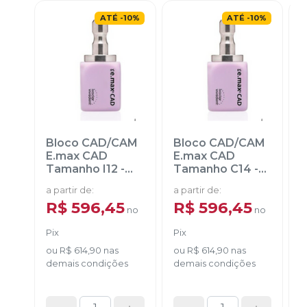
ATÉ
-
10
%
ATÉ
-
10
%
Bloco CAD/CAM
Bloco CAD/CAM
E.max CAD
E.max CAD
Tamanho I12
-
Tamanho C14
-
IVOCLAR
IVOCLAR
a partir de
:
a partir de
:
a
R$ 596,45
R$ 596,45
no
no
Pix
Pix
ou
R$ 614,90
nas
ou
R$ 614,90
nas
demais condições
demais condições
d