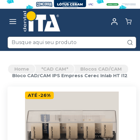
Home
*CAD CAM*
Blocos CAD/CAM
Bloco CAD/CAM IPS Empress Cerec Inlab HT I12
ATÉ
-
26
%