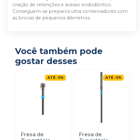
criação de retenções e acesso endodôntico.
Conseguem-se preparos ultra conservadores com
as brocas de pequenos diâmetros.
Você também pode
gostar desses
ATÉ
-
5
%
ATÉ
-
5
%
Fresa de
Fresa de
F