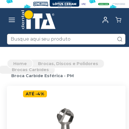
Home
Brocas, Discos e Polidores
Brocas Carbides
Broca Carbide Esférica - PM
ATÉ
-
4
%