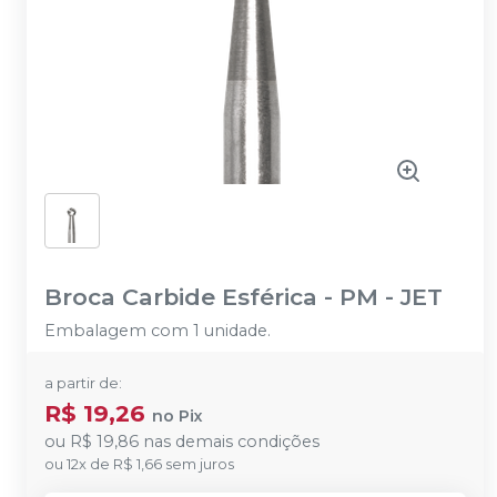
Broca Carbide Esférica - PM
-
JET
Embalagem com 1 unidade.
a partir de:
R$ 19,26
no
Pix
ou
R$ 19,86
nas demais condições
ou
12
x
de
R$ 1,66
sem juros