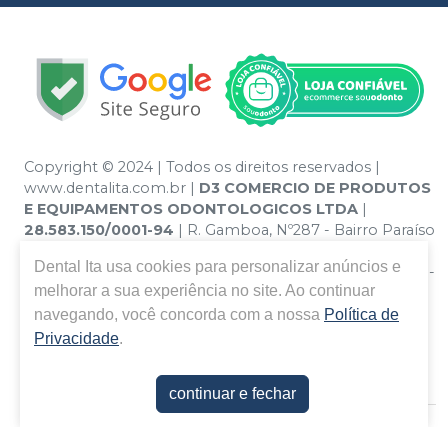
Copyright © 2024 | Todos os direitos reservados |
www.dentalita.com.br |
D3 COMERCIO DE PRODUTOS
E EQUIPAMENTOS ODONTOLOGICOS LTDA
|
28.583.150/0001-94
| R. Gamboa, Nº287 - Bairro Paraíso
- Santo André – SP - CEP 09190-670 | Política de
Dental Ita
usa cookies para personalizar anúncios e
Privacidade e Segurança - Fotos meramente ilustrativas -
melhorar a sua experiência no site. Ao continuar
Os preços e condições da loja virtual estão sujeitos a
alterações. Em caso de divergência de preços no site, o
navegando, você concorda com a nossa
Política de
valor válido é o do Carrinho de Compra. Não vendemos
Privacidade
.
por atacado, por isso nos reservamos o direito de não
atender compras de grandes volumes pelo site.
continuar e fechar
E-commerce produzido por
Sou Odonto Ecommerce
.