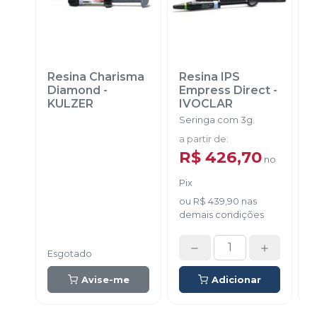
Resina Charisma
Resina IPS
C
Diamond
-
Empress Direct
-
C
KULZER
IVOCLAR
m
Seringa com 3g.
E
f
a partir de
:
R$ 426,70
no
Pix
d
ou
R$ 439,90
nas
demais condições
Esgotado
Avise-me
Adicionar