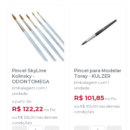
Pincel SkyLine
Pincel para Modelar
Kolinsky
-
Toray
-
KULZER
ODONTOMEGA
Embalagem com 1
Embalagem com 1
unidade
unidade.
R$ 101,85
no
Pix
a partir de
:
ou
R$ 105,00
nas demais
R$ 122,22
no
Pix
condições
ou
R$ 126,00
nas demais
condições