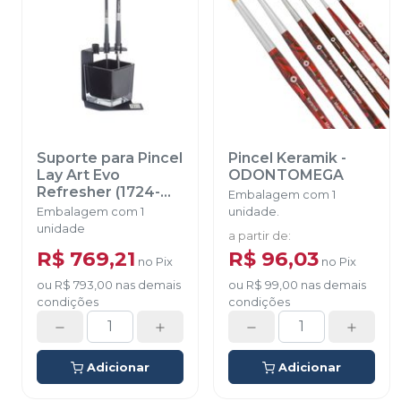
Suporte para Pincel
Pincel Keramik
-
Lay Art Evo
ODONTOMEGA
Refresher (1724-
Embalagem com 1
0600)
-
RENFERT
Embalagem com 1
unidade.
unidade
a partir de
:
R$ 769,21
R$ 96,03
no
Pix
no
Pix
ou
R$ 793,00
nas demais
ou
R$ 99,00
nas demais
condições
condições
Adicionar
Adicionar