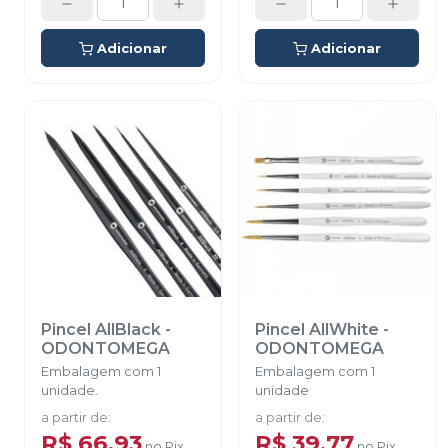
Adicionar
Adicionar
Pincel AllBlack
-
Pincel AllWhite
-
ODONTOMEGA
ODONTOMEGA
Embalagem com 1
Embalagem com 1
unidade.
unidade
a partir de
:
a partir de
:
R$ 66,93
R$ 39,77
no
Pix
no
Pix