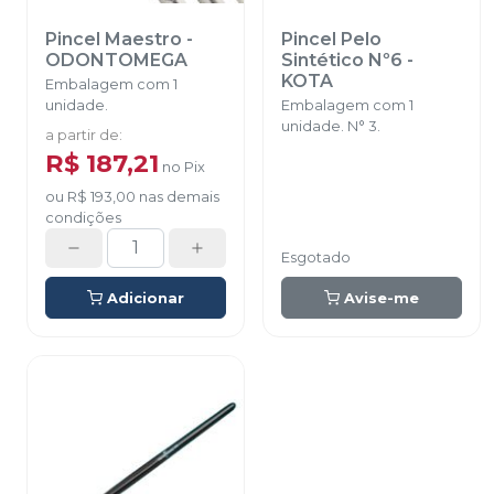
Pincel Maestro
-
Pincel Pelo
ODONTOMEGA
Sintético Nº6
-
KOTA
Embalagem com 1
unidade.
Embalagem com 1
unidade. N° 3.
a partir de
:
R$ 187,21
no
Pix
ou
R$ 193,00
nas demais
condições
Esgotado
Adicionar
Avise-me