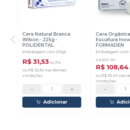
Cera Natural Branca
Cera Orgânica
Wilson - 225g
-
POLIDENTAL
FORMADEN
Embalagem com 225gr.
Embalagem com 
R$ 31,53
a partir de
:
no
Pix
R$ 108,64
ou
R$ 32,50
nas demais
condições
ou
R$ 112,00
nas d
condições
Adicionar
Adic