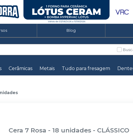
rsos
Blog
Busc
s
Cerâmicas
Metais
Tudo para fresagem
Dente
unidades
Cera 7 Rosa - 18 unidades
-
CLÁSSICO