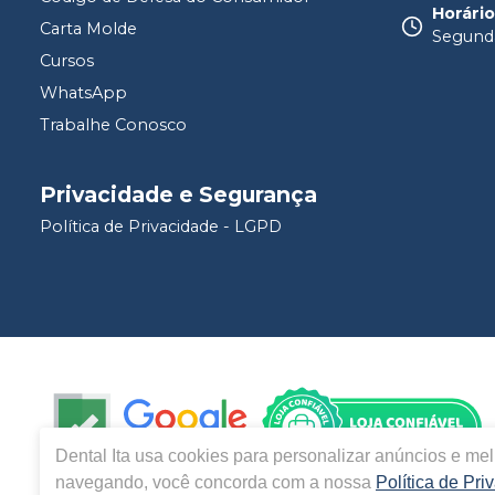
Horári
Carta Molde
Segunda
Cursos
WhatsApp
Trabalhe Conosco
Privacidade e Segurança
Política de Privacidade - LGPD
Dental Ita
usa cookies para personalizar anúncios e melh
navegando, você concorda com a nossa
Política de Pri