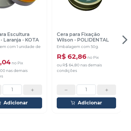
ra Escultura
Cera para Fixação
- Laranja
-
KOTA
Wilson
-
POLIDENTAL
em com 1 unidade de
Embalagem com 50g.
R$ 62,86
no
Pix
1,04
no
Pix
ou
R$ 64,80
nas demais
,00
nas demais
condições
es
Adicionar
Adicionar