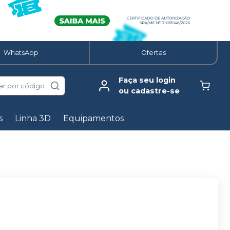
WhatsApp
Ofertas
Faça seu login
ar por código
ou cadastre-se
s
Linha 3D
Equipamentos