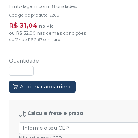
Embalagem com 18 unidades.
Código do produto
:
2266
R$ 31,04
no
Pix
ou
R$ 32,00
nas demais condições
ou
12
x
de
R$ 2,67
sem juros
Quantidade
:
Adicionar ao carrinho
Calcule frete e prazo