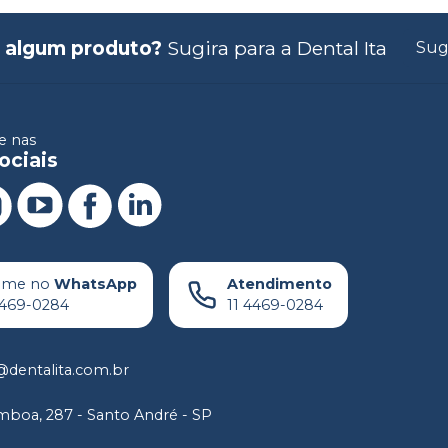
 algum produto?
Sugira para a
Dental Ita
Sug
 nas
ociais
ame no
WhatsApp
Atendimento
4469-0284
11 4469-0284
dentalita.com.br
boa, 287 - Santo André - SP