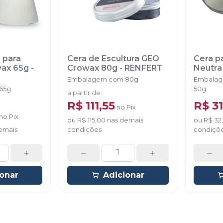
 para
Cera de Escultura GEO
Cera pa
Escultura Inowax 65g
-
Crowax 80g
-
RENFERT
Neutra 
Embalagem com 80g
Embalag
65g.
50g.
a partir de
:
R$ 111,55
R$ 3
no
Pix
no
Pix
ou
R$ 115,00
nas demais
ou
R$ 32
emais
condições
condiçõ
ionar
Adicionar