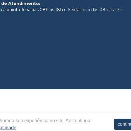
o de Atendimento
:
 à quinta-feira das 08h às 18h e Sexta-feira das 08h às 17h
orar a sua experiência no site. Ao continuar
contin
vacidade
.