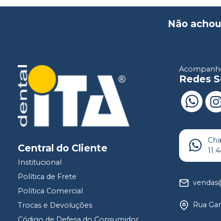
Não achou
Acompanhe
Redes S
Ch
Central do Cliente
11 
Institucional
Política de Frete
vendas@
Política Comercial
Rua Gam
Trocas e Devoluções
Código de Defesa do Consumidor