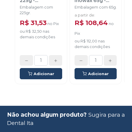
225g
-
Inowax 65g
-
POLIDENTAL
FORMADEN
Embalagem com
Embalagem com 65g.
E
225gr.
a partir de
:
a
R$ 31,53
R$ 108,64
no
Pix
no
ou
R$ 32,50
nas
Pix
demais condições
d
ou
R$ 112,00
nas
demais condições
Adicionar
Adicionar
Não achou algum produto?
Sugira para a
Dental Ita