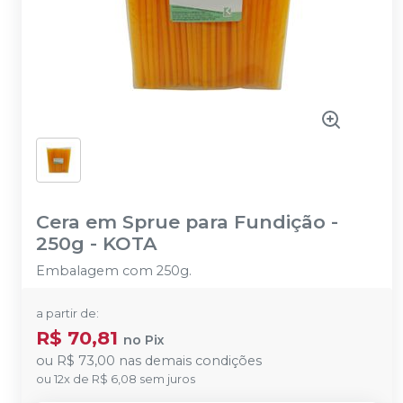
Cera em Sprue para Fundição -
250g
-
KOTA
Embalagem com 250g.
a partir de:
R$ 70,81
no
Pix
ou
R$ 73,00
nas demais condições
ou
12
x
de
R$ 6,08
sem juros