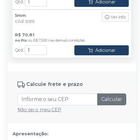
Adicionar
Qtd
:
5mm
Ver info
Cód.
12551
R$ 70,81
no
Pix
ou
R$ 73,00
nas demais condições
Adicionar
Qtd
:
Calcule frete e prazo
Calcular
Não sei o meu CEP
Apresentação: