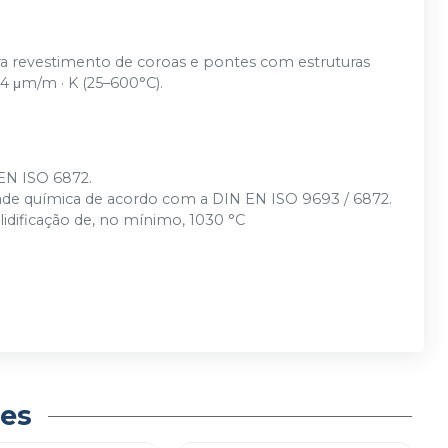
ra revestimento de coroas e pontes com estruturas
5,4 μm/m · K (25–600°C).
 EN ISO 6872.
lidade química de acordo com a DIN EN ISO 9693 / 6872.
dificação de, no mínimo, 1030 °C
es