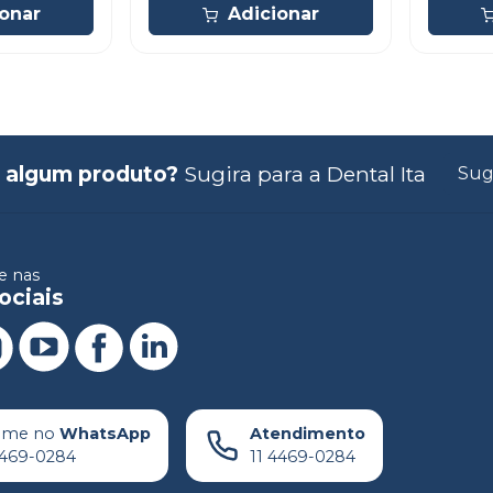
ionar
Adicionar
 algum produto?
Sugira para a
Dental Ita
Sug
 nas
ociais
ame no
WhatsApp
Atendimento
4469-0284
11 4469-0284