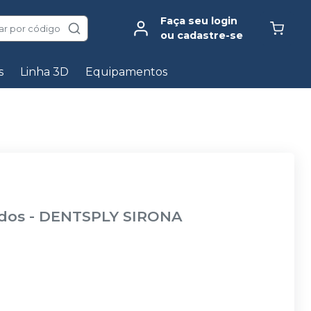
Faça seu login
ar por código
ou cadastre-se
s
Linha 3D
Equipamentos
ados
-
DENTSPLY SIRONA