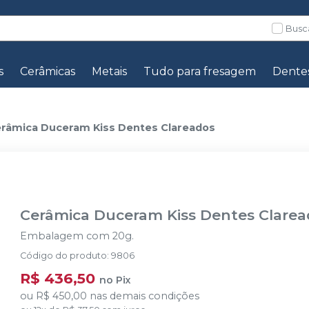
Busc
s
Cerâmicas
Metais
Tudo para fresagem
Dente
râmica Duceram Kiss Dentes Clareados
Cerâmica Duceram Kiss Dentes Clare
Embalagem com 20g.
Código do produto
:
9806
R$ 436,50
no
Pix
ou
R$ 450,00
nas demais condições