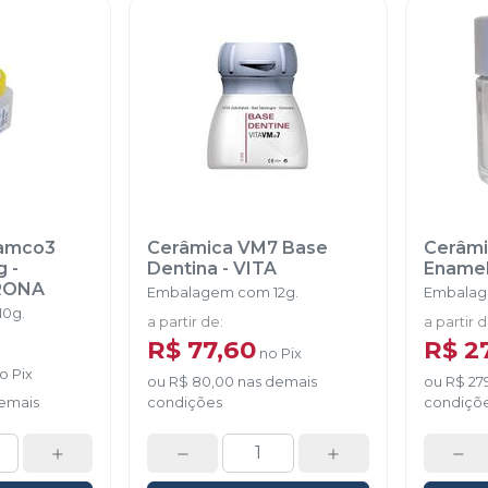
ramco3
Cerâmica VM7 Base
Cerâmic
g
-
Dentina
-
VITA
Ename
RONA
Embalagem com 12g.
Embalag
0g.
a partir de
:
a partir 
R$ 77,60
R$ 2
no
Pix
no
Pix
ou
R$ 80,00
nas demais
ou
R$ 27
emais
condições
condiçõ