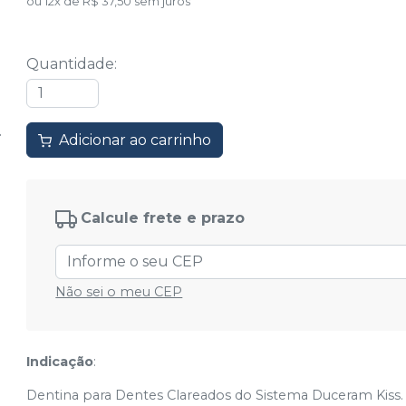
ou
12
x
de
R$ 37,50
sem juros
Quantidade
:
Adicionar ao carrinho
Calcule frete e prazo
Não sei o meu CEP
Indicação
:
Dentina para Dentes Clareados do Sistema Duceram Kiss.