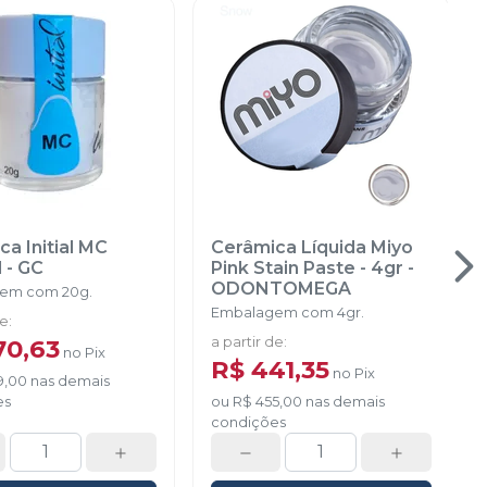
a Initial MC
Cerâmica Líquida Miyo
l
-
GC
Pink Stain Paste - 4gr
-
ODONTOMEGA
em com 20g.
Embalagem com 4gr.
de
:
70,63
a partir de
:
no
Pix
R$ 441,35
no
Pix
9,00
nas demais
es
ou
R$ 455,00
nas demais
condições