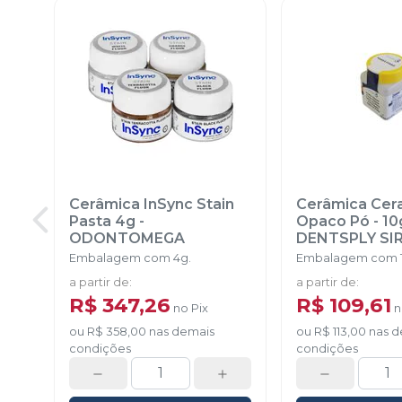
Cerâmica InSync Stain
Cerâmica Ce
Pasta 4g
-
Opaco Pó - 10
ODONTOMEGA
DENTSPLY SI
Embalagem com 4g.
Embalagem com 1
a partir de
:
a partir de
:
R$ 347,26
R$ 109,61
no
Pix
ou
R$ 358,00
nas demais
ou
R$ 113,00
nas d
condições
condições