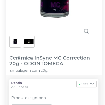
Cerâmica InSync MC Correction -
20g
-
ODONTOMEGA
Embalagem com 20g.
Dentin
Ver info
Cód.
26887
Produto esgotado