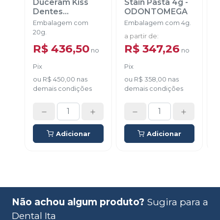
Duceram Kiss
Stain Pasta 4g
-
Dentes
ODONTOMEGA
O
Clareados
-
Embalagem com
Embalagem com 4g.
E
DENTSPLY
20g.
a partir de
:
a
SIRONA
R$ 436,50
R$ 347,26
no
no
Pix
Pix
P
ou
R$ 450,00
nas
ou
R$ 358,00
nas
demais condições
demais condições
d
Adicionar
Adicionar
Não achou algum produto?
Sugira para a
Dental Ita