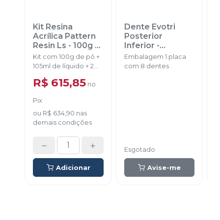
Kit Resina
Dente Evotri
D
Acrílica Pattern
Posterior
A
Resin Ls - 100g
-
Inferior
-
GC
EVODEN
Kit com 100g de pó +
Embalagem 1 placa
E
105ml de líquido + 2
com 8 dentes
d
dappens + 1 pincel + 1
R$ 615,85
no
pipeta.
Pix
ou
R$ 634,90
nas
demais condições
Esgotado
E
Adicionar
Avise-me