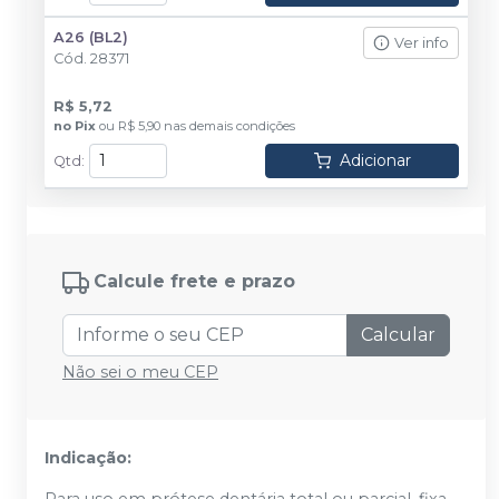
A26 (BL2)
Ver info
Cód.
28371
R$ 5,72
no
Pix
ou
R$ 5,90
nas demais condições
Adicionar
Qtd
:
Calcule frete e prazo
Calcular
Não sei o meu CEP
Indicação: