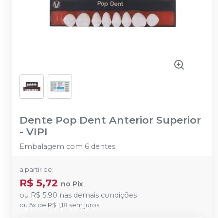
Dente Pop Dent Anterior Superior
-
VIPI
Embalagem com 6 dentes.
a partir de:
R$ 5,72
no
Pix
ou
R$ 5,90
nas demais condições
ou
5
x
de
R$ 1,18
sem juros