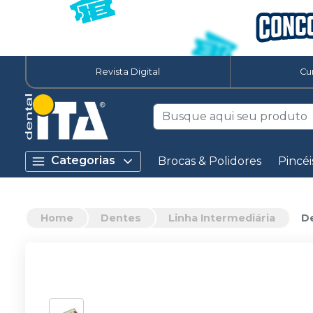
Revista Digital
Cu
Categorias
Brocas & Polidores
Pincéi
Home
Dentes
Linha Intermediária
De