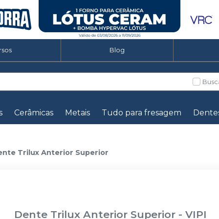
rsos
Blog
Busc
s
Cerâmicas
Metais
Tudo para fresagem
Dente
nte Trilux Anterior Superior
Dente Trilux Anterior Superior
-
VIPI