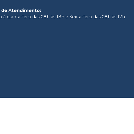
Ver info
Cód.
3252
o de Atendimento
:
 à quinta-feira das 08h às 18h e Sexta-feira das 08h às 17h
F4 (3E)
Ver info
Cód.
3255
F4 (1D)
Ver info
Cód.
3251
F4 (2B)
Ver info
Cód.
3254
F4 (4A)
Ver info
Cód.
3256
F4 (4B)
Ver info
Cód.
3257
G3 (1A)
Ver info
Cód.
3258