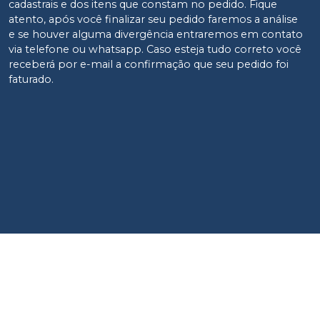
Qtd
:
no
Pix
ou
R$ 43,90
cadastrais e dos itens que constam no pedido. Fique
nas demais condições
atento, após você finalizar seu pedido faremos a análise
e se houver alguma divergência entraremos em contato
R$ 42,58
Adicionar
via telefone ou whatsapp. Caso esteja tudo correto você
Qtd
:
no
Pix
ou
R$ 43,90
nas demais condições
receberá por e-mail a confirmação que seu pedido foi
faturado.
R$ 42,58
Adicionar
Qtd
:
no
Pix
ou
R$ 43,90
nas demais condições
R$ 42,58
Adicionar
Qtd
:
no
Pix
ou
R$ 43,90
nas demais condições
R$ 42,58
Adicionar
Qtd
:
no
Pix
ou
R$ 43,90
nas demais condições
R$ 42,58
Adicionar
Qtd
:
no
Pix
ou
R$ 43,90
nas demais condições
R$ 42,58
Adicionar
Qtd
:
no
Pix
ou
R$ 43,90
nas demais condições