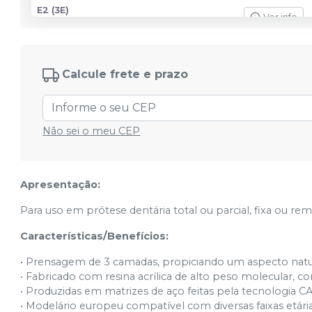
E2 (3E)
Ver info
Cód.
3228
E2 (1D)
Ver info
Cód.
3224
Calcule frete e prazo
E2 (2B)
Ver info
Cód.
3227
Não sei o meu CEP
E2 (4A)
Ver info
Cód.
3229
Apresentação:
E2 (4B)
Ver info
Para uso em prótese dentária total ou parcial, fixa ou re
Cód.
3230
Características/Benefícios:
E3 (1A)
Ver info
Cód.
3231
• Prensagem de 3 camadas, propiciando um aspecto natura
• Fabricado com resina acrílica de alto peso molecular,
• Produzidas em matrizes de aço feitas pela tecnologia 
E3 (2A)
Ver info
• Modelário europeu compatível com diversas faixas etár
Cód.
3235