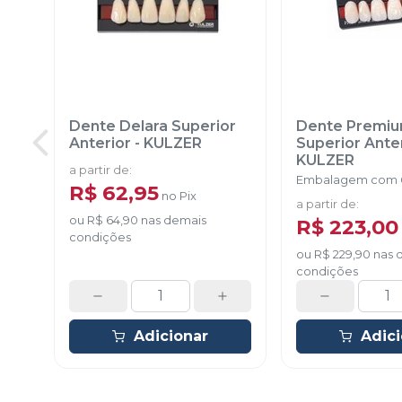
Dente Delara Superior
Dente Premi
Anterior
-
KULZER
Superior Ante
KULZER
a partir de
:
Embalagem com 6
R$ 62,95
no
Pix
a partir de
:
ou
R$ 64,90
nas demais
R$ 223,00
condições
ou
R$ 229,90
nas 
condições
Adicionar
Adic