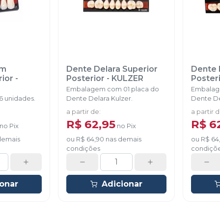
E3 (4B)
Ver info
Cód.
3239
E4 (1A)
Ver info
Cód.
3240
E4 (2A)
um
Dente Delara Superior
Dente D
Ver info
Cód.
3244
rior
-
Posterior
-
KULZER
Poster
Embalagem com 01 placa do
Embalag
 unidades.
Dente Delara Kulzer.
Dente De
E4 (1C)
Ver info
Cód.
3241
a partir de
:
a partir 
R$ 62,95
R$ 6
no
Pix
no
Pix
E4 (1E)
demais
ou
R$ 64,90
nas demais
ou
R$ 64
Ver info
Cód.
3243
condições
condiçõ
E4 (3E)
Ver info
Cód.
3246
ionar
Adicionar
E4 (1D)
Ver info
Cód.
3242