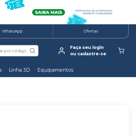
WhatsApp
Ofertas
Faça seu login
ar por código
ou cadastre-se
s
Linha 3D
Equipamentos