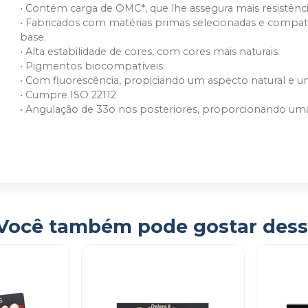
• Contém carga de OMC*, que lhe assegura mais resistênc
• Fabricados com matérias primas selecionadas e compatí
E3 (1C)
base.
Ver info
Cód.
3232
• Alta estabilidade de cores, com cores mais naturais.
• Pigmentos biocompatíveis.
E3 (1E)
• Com fluorescência, propiciando um aspecto natural e um
Ver info
Cód.
3234
• Cumpre ISO 22112
• Angulação de 33o nos posteriores, proporcionando um
E3 (3E)
Ver info
Cód.
3237
E3 (1D)
Ver info
Cód.
3233
E3 (2B)
Você também pode gostar dess
Ver info
Cód.
3236
E3 (4A)
Ver info
Cód.
3238