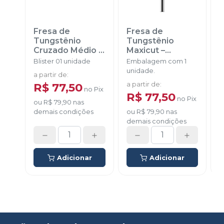
Fresa de
Fresa de
F
Tungstênio
Tungstênio
T
Cruzado Médio
-
Maxicut –
E
AMERICAN
Cruzado Médio
-
F
Blister 01 unidade
Embalagem com 1
B
BURRS
AMERICAN
unidade.
a partir de
:
a
BURRS
R$ 77,50
a partir de
:
no
Pix
R$ 77,50
no
Pix
ou
R$ 79,90
nas
demais condições
ou
R$ 79,90
nas
d
demais condições
Adicionar
Adicionar