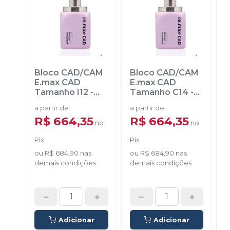
Bloco CAD/CAM
Bloco CAD/CAM
E.max CAD
E.max CAD
Tamanho I12
-
Tamanho C14
-
IVOCLAR
IVOCLAR
a partir de
:
a partir de
:
a
R$ 664,35
R$ 664,35
no
no
Pix
Pix
ou
R$ 684,90
nas
ou
R$ 684,90
nas
demais condições
demais condições
d
Adicionar
Adicionar