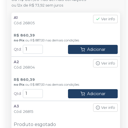
ou
12
x
de
R$ 73,92
sem juros
A1
Ver info
Cód.
26805
R$ 860,39
no
Pix
ou
R$ 887,00
nas demais condições
Adicionar
Qtd
:
A2
Ver info
Cód.
26804
R$ 860,39
no
Pix
ou
R$ 887,00
nas demais condições
Adicionar
Qtd
:
A3
Ver info
Cód.
26815
Produto esgotado