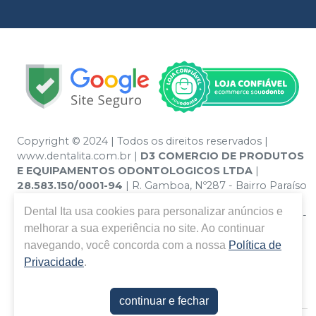
Copyright © 2024 | Todos os direitos reservados |
www.dentalita.com.br |
D3 COMERCIO DE PRODUTOS
E EQUIPAMENTOS ODONTOLOGICOS LTDA
|
28.583.150/0001-94
| R. Gamboa, Nº287 - Bairro Paraíso
- Santo André – SP - CEP 09190-670 | Política de
Dental Ita
usa cookies para personalizar anúncios e
Privacidade e Segurança - Fotos meramente ilustrativas -
melhorar a sua experiência no site. Ao continuar
Os preços e condições da loja virtual estão sujeitos a
alterações. Em caso de divergência de preços no site, o
navegando, você concorda com a nossa
Política de
valor válido é o do Carrinho de Compra. Não vendemos
Privacidade
.
por atacado, por isso nos reservamos o direito de não
atender compras de grandes volumes pelo site.
continuar e fechar