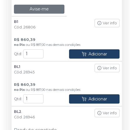
Avise-me
B1
Ver info
Cód.
26806
R$ 860,39
no
Pix
ou
R$ 887,00
nas demais condições
Adicionar
Qtd
:
BL1
Ver info
Cód.
26945
R$ 860,39
no
Pix
ou
R$ 887,00
nas demais condições
Adicionar
Qtd
:
BL2
Ver info
Cód.
26946