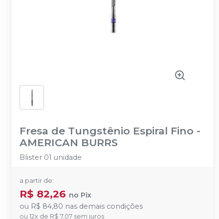
Fresa de Tungstênio Espiral Fino
-
AMERICAN BURRS
Blister 01 unidade
a partir de:
R$ 82,26
no
Pix
ou
R$ 84,80
nas demais condições
ou
12
x
de
R$ 7,07
sem juros