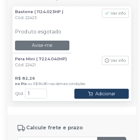
Bastone ( 1124.023HP )
Ver info
Cód.
22423
Produto esgotado
Avise-me
Pera Mini ( 7224.040HP)
Ver info
Cód.
22421
R$ 82,26
no
Pix
ou
R$ 84,80
nas demais condições
Adicionar
Qtd
:
Calcule frete e prazo