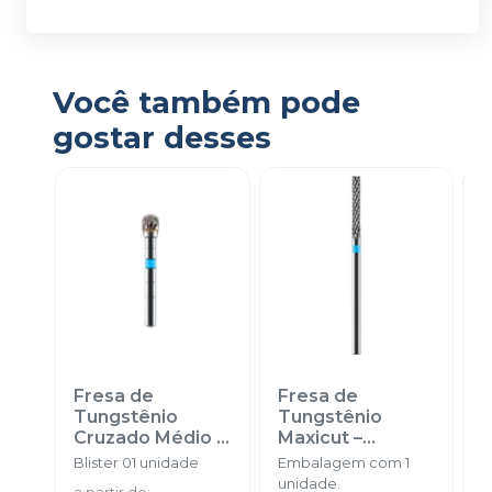
Você também pode
gostar desses
Fresa de
Fresa de
F
Tungstênio
Tungstênio
T
Cruzado Médio
-
Maxicut –
E
AMERICAN
Cruzado Médio
-
F
Blister 01 unidade
Embalagem com 1
B
BURRS
AMERICAN
unidade.