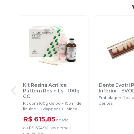
Kit Resina Acrílica
Dente Evotri 
Pattern Resin Ls - 100g
-
Inferior
-
EVO
GC
Embalagem 1 pla
Kit com 100g de pó + 105ml de
dentes
líquido + 2 dappens + 1 pincel + 1
pipeta.
R$ 615,85
no
Pix
ou
R$ 634,90
nas demais
condições