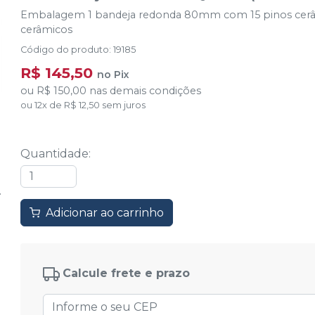
Embalagem 1 bandeja redonda 80mm com 15 pinos cerâm
cerâmicos
Código do produto
:
19185
R$ 145,50
no
Pix
ou
R$ 150,00
nas demais condições
ou
12
x
de
R$ 12,50
sem juros
Quantidade
:
Adicionar ao carrinho
Calcule frete e prazo