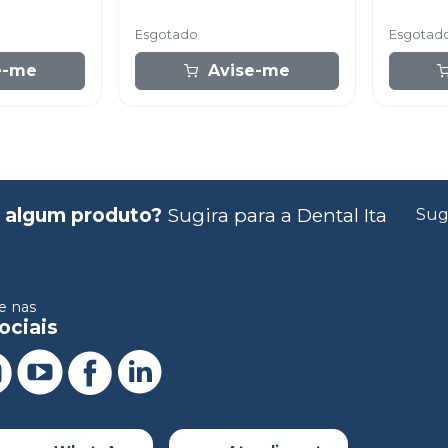
Esgotado
Esgotad
e-me
Avise-me
 algum produto?
Sugira para a
Dental Ita
Sug
 nas
ociais