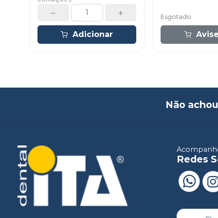
Esgotado
Adicionar
Avis
Não achou
Acompanhe
Redes S