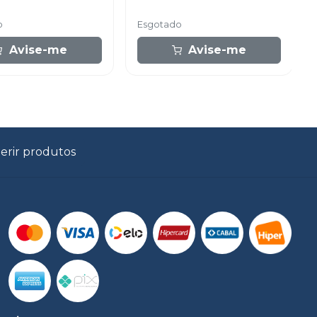
o
Esgotado
Avise-me
Avise-me
erir produtos