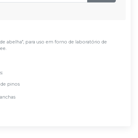
a de abelha", para uso em forno de laboratório de
ee.
s:
 de pinos
manchas