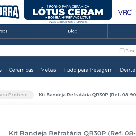
rsos
Blog
Busc
s
Cerâmicas
Metais
Tudo para fresagem
Dente
ara Prótese
Kit Bandeja Refratária QR30P (Ref. 08-90
Kit Bandeja Refratária QR30P (Ref. 08