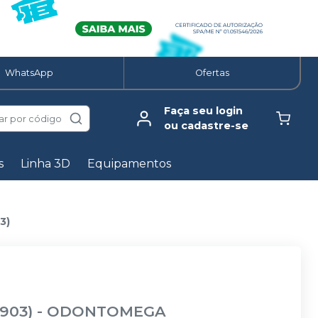
WhatsApp
Ofertas
Faça seu login
ar por código
ou cadastre-se
s
Linha 3D
Equipamentos
3)
-903)
-
ODONTOMEGA