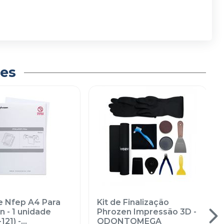
es
ne Nfep A4 Para
Kit de Finalização
 - 1 unidade
Phrozen Impressão 3D
-
-121)
-
ODONTOMEGA