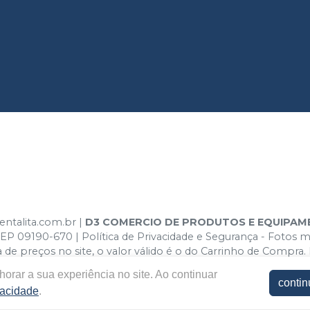
entalita.com.br |
D3 COMERCIO DE PRODUTOS E EQUIPA
EP 09190-670 | Política de Privacidade e Segurança - Fotos me
cia de preços no site, o valor válido é o do Carrinho de Comp
 site.
orar a sua experiência no site. Ao continuar
contin
vacidade
.
E-commerce produzido por
Sou Odonto Ecommerce
.