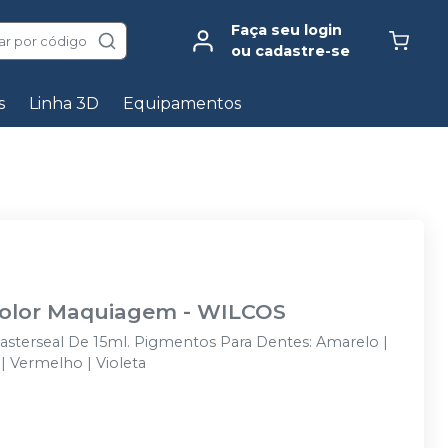
Faça seu login
ar por código
ou cadastre-se
s
Linha 3D
Equipamentos
color Maquiagem
-
WILCOS
asterseal De 15ml. Pigmentos Para Dentes: Amarelo |
 | Vermelho | Violeta