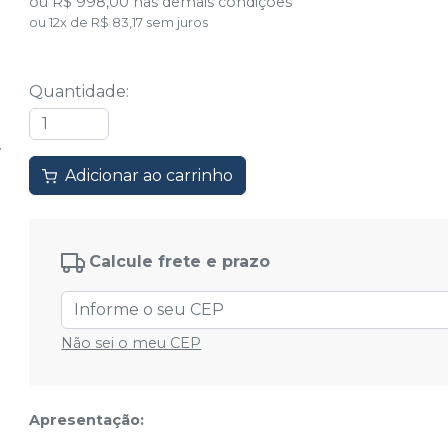
ou
R$ 998,00
nas demais condições
ou
12
x
de
R$ 83,17
sem juros
Quantidade
:
Adicionar ao carrinho
Calcule frete e prazo
Não sei o meu CEP
Apresentação: