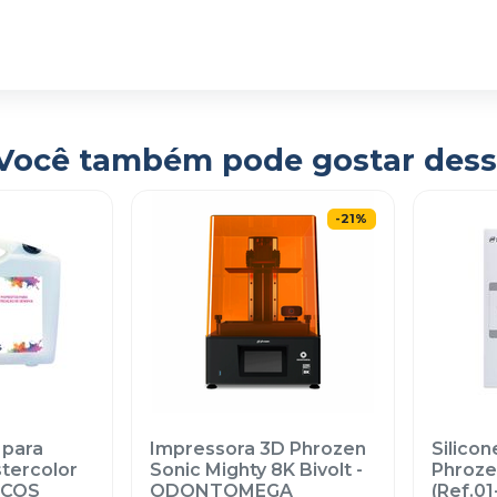
Você também pode gostar dess
-
21
%
 para
Impressora 3D Phrozen
Silico
tercolor
Sonic Mighty 8K Bivolt
-
Phrozen
LCOS
ODONTOMEGA
(Ref.01