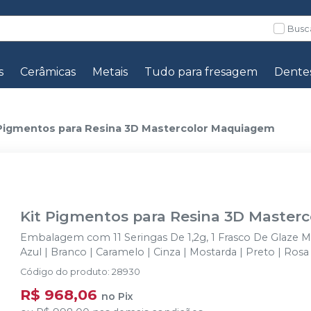
Busc
s
Cerâmicas
Metais
Tudo para fresagem
Dente
 Pigmentos para Resina 3D Mastercolor Maquiagem
Kit Pigmentos para Resina 3D Master
Embalagem com 11 Seringas De 1,2g, 1 Frasco De Glaze M
Azul | Branco | Caramelo | Cinza | Mostarda | Preto | Rosa
Código do produto
:
28930
R$ 968,06
no
Pix