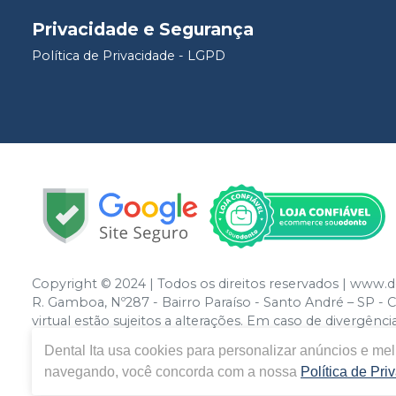
Privacidade e Segurança
Política de Privacidade - LGPD
Copyright © 2024 | Todos os direitos reservados | www.d
R. Gamboa, Nº287 - Bairro Paraíso - Santo André – SP - C
virtual estão sujeitos a alterações. Em caso de divergên
direito de não atender compras de grandes volumes pelo
Dental Ita
usa cookies para personalizar anúncios e melh
navegando, você concorda com a nossa
Política de Pri