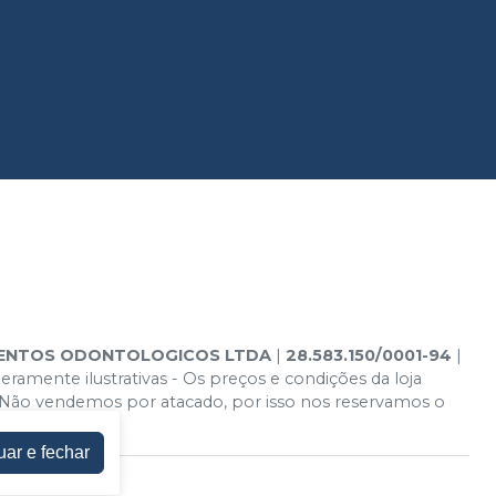
MENTOS ODONTOLOGICOS LTDA
|
28.583.150/0001-94
|
ramente ilustrativas - Os preços e condições da loja
ra. Não vendemos por atacado, por isso nos reservamos o
uar e fechar