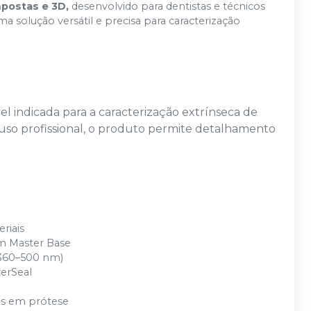
mpostas e 3D,
desenvolvido para dentistas e técnicos
a solução versátil e precisa para caracterização
l indicada para a caracterização extrínseca de
 uso profissional, o produto permite detalhamento
riais
com Master Base
(360–500 nm)
terSeal
o
cos em prótese