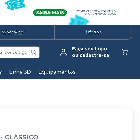
WhatsApp
Ofertas
Faça seu login
ar por código
ou cadastre-se
s
Linha 3D
Equipamentos
-
CLÁSSICO