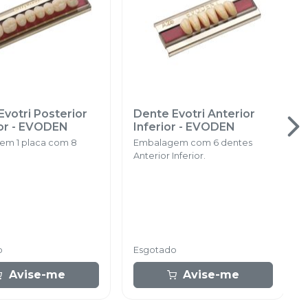
votri Posterior
Dente Evotri Anterior
or
-
EVODEN
Inferior
-
EVODEN
em 1 placa com 8
Embalagem com 6 dentes
Anterior Inferior.
o
Esgotado
Avise-me
Avise-me