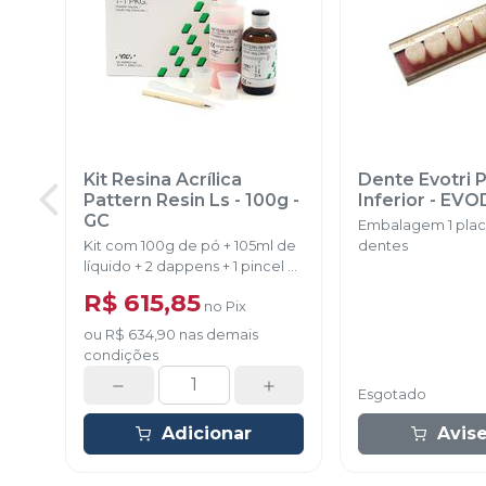
Kit Resina Acrílica
Dente Evotri 
Pattern Resin Ls - 100g
-
Inferior
-
EVO
GC
Embalagem 1 pla
Kit com 100g de pó + 105ml de
dentes
líquido + 2 dappens + 1 pincel + 1
pipeta.
R$ 615,85
no
Pix
ou
R$ 634,90
nas demais
condições
Esgotado
Adicionar
Avis