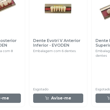
Posterior
Dente Evotri V Anterior
Dente E
DEN
Inferior
-
EVODEN
Superi
ca com 8
Embalagem com 6 dentes.
Embalag
dentes
Esgotado
Esgotad
e-me
Avise-me