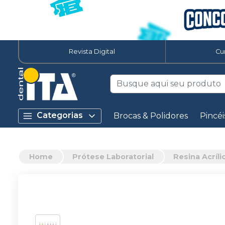
Revista Digital
Cu
Categorias
Brocas & Polidores
Pincéi
Home
Prótese Laboratorial
Resina Acríli