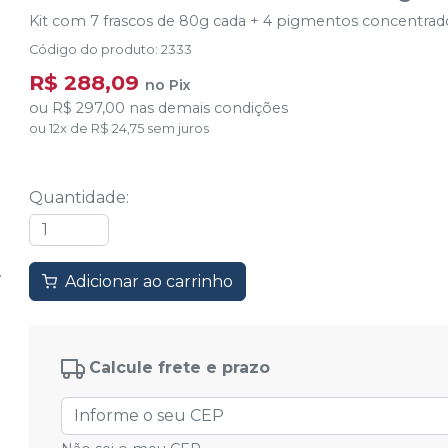
Kit com 7 frascos de 80g cada + 4 pigmentos concentrados
Código do produto
:
2333
R$ 288,09
no
Pix
ou
R$ 297,00
nas demais condições
ou
12
x
de
R$ 24,75
sem juros
Quantidade
:
Adicionar ao carrinho
Calcule frete e prazo