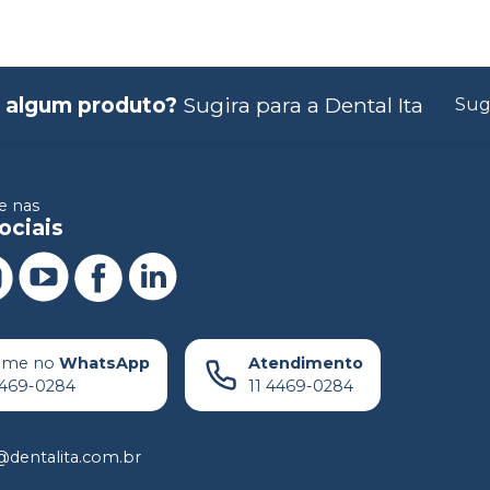
 algum produto?
Sugira para a
Dental Ita
Sug
 nas
ociais
ame no
WhatsApp
Atendimento
4469-0284
11 4469-0284
dentalita.com.br