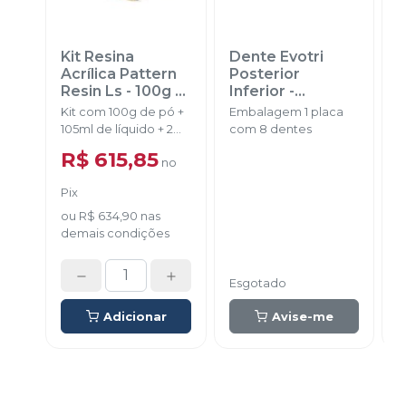
Kit Resina
Dente Evotri
D
Acrílica Pattern
Posterior
A
Resin Ls - 100g
-
Inferior
-
GC
EVODEN
Kit com 100g de pó +
Embalagem 1 placa
E
105ml de líquido + 2
com 8 dentes
d
dappens + 1 pincel + 1
R$ 615,85
no
pipeta.
Pix
ou
R$ 634,90
nas
demais condições
Esgotado
E
Adicionar
Avise-me