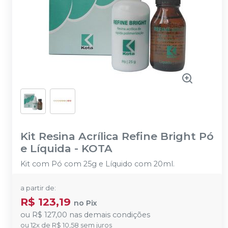
Kit Resina Acrílica Refine Bright Pó
e Líquida
-
KOTA
Kit com Pó com 25g e Líquido com 20ml.
a partir de:
R$ 123,19
no
Pix
ou
R$ 127,00
nas demais condições
ou
12
x
de
R$ 10,58
sem juros