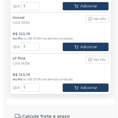
Adicionar
Qtd
:
Incisal
Ver info
Cód.
5630
R$ 123,19
no
Pix
ou
R$ 127,00
nas demais condições
Adicionar
Qtd
:
LF Pink
Ver info
Cód.
14316
R$ 123,19
no
Pix
ou
R$ 127,00
nas demais condições
Adicionar
Qtd
:
Calcule frete e prazo