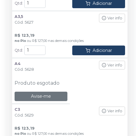
Adicionar
Qtd
:
A3,5
Ver info
Cód.
5627
R$ 123,19
no
Pix
ou
R$ 127,00
nas demais condições
Adicionar
Qtd
:
A4
Ver info
Cód.
5628
Produto esgotado
Avise-me
C3
Ver info
Cód.
5629
R$ 123,19
no
Pix
ou
R$ 127,00
nas demais condições