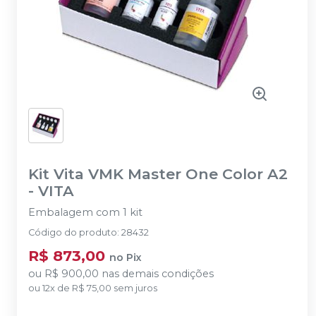
Kit Vita VMK Master One Color A2
-
VITA
Embalagem com 1 kit
Código do produto
:
28432
R$ 873,00
no
Pix
ou
R$ 900,00
nas demais condições
ou
12
x
de
R$ 75,00
sem juros