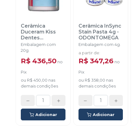
Cerâmica
Cerâmica InSync
Duceram Kiss
Stain Pasta 4g
-
Dentes
ODONTOMEGA
O
Clareados
-
Embalagem com
Embalagem com 4g.
E
DENTSPLY
20g.
a partir de
:
a
SIRONA
R$ 436,50
R$ 347,26
no
no
Pix
Pix
P
ou
R$ 450,00
nas
ou
R$ 358,00
nas
demais condições
demais condições
d
Adicionar
Adicionar