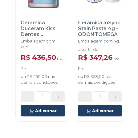
Cerâmica
Cerâmica InSync
Duceram Kiss
Stain Pasta 4g
-
Dentes
ODONTOMEGA
O
Clareados
-
Embalagem com
Embalagem com 4g.
E
DENTSPLY
20g.
a partir de
:
a
SIRONA
R$ 436,50
R$ 347,26
no
no
Pix
Pix
P
ou
R$ 450,00
nas
ou
R$ 358,00
nas
demais condições
demais condições
d
Adicionar
Adicionar