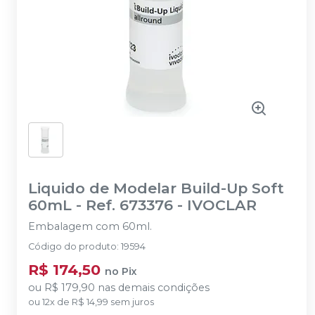
Liquido de Modelar Build-Up Soft
60mL - Ref. 673376
-
IVOCLAR
Embalagem com 60ml.
Código do produto
:
19594
R$ 174,50
no
Pix
ou
R$ 179,90
nas demais condições
ou
12
x
de
R$ 14,99
sem juros