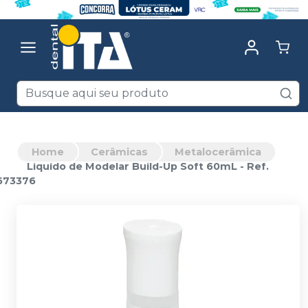
Home
Cerâmicas
Metalocerâmica
Liquido de Modelar Build-Up Soft 60mL - Ref.
673376