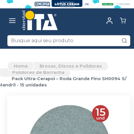
Home
Brocas, Discos e Polidores
Polidores de Borracha
Pack Ultra-Cerapol – Roda Grande Fino SH0094 S/
Mandril - 15 unidades