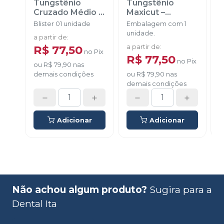
Tungstênio
Tungstênio
T
Cruzado Médio
-
Maxicut –
E
AMERICAN
Cruzado Médio
-
F
Blister 01 unidade
Embalagem com 1
B
BURRS
AMERICAN
unidade.
a partir de
:
a
BURRS
R$ 77,50
a partir de
:
no
Pix
R$ 77,50
no
Pix
ou
R$ 79,90
nas
demais condições
ou
R$ 79,90
nas
d
demais condições
Adicionar
Adicionar
Não achou algum produto?
Sugira para a
Dental Ita