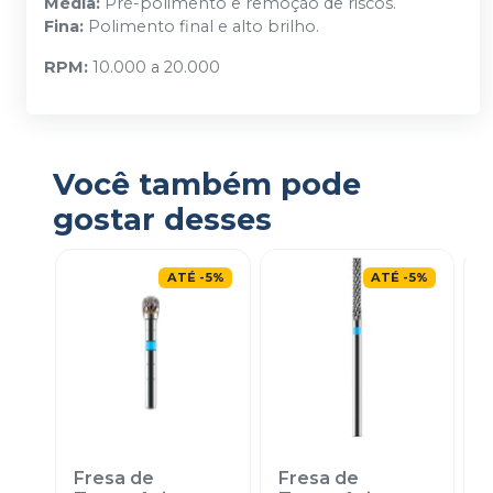
Média:
Pré-polimento e remoção de riscos.
Fina:
Polimento final e alto brilho.
RPM:
10.000 a 20.000
Você também pode
gostar desses
ATÉ
-
5
%
ATÉ
-
5
%
Fresa de
Fresa de
F