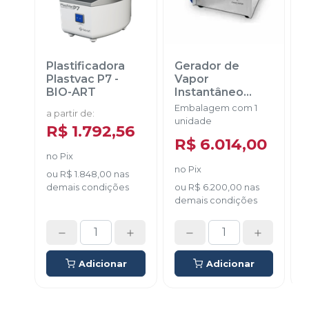
Plastificadora
Gerador de
A
Plastvac P7
-
Vapor
BIO-ART
Instantâneo
Turbo Vapor
Embalagem com 1
E
a partir de
:
220v
-
EDG
unidade
u
R$ 1.792,56
R$ 6.014,00
no
Pix
no
Pix
P
ou
R$ 1.848,00
nas
demais condições
ou
R$ 6.200,00
nas
demais condições
d
Adicionar
Adicionar