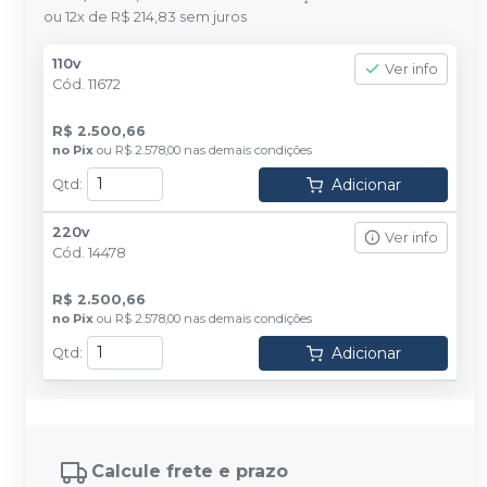
ou
12
x
de
R$ 214,83
sem juros
110v
Ver info
Cód.
11672
R$ 2.500,66
no
Pix
ou
R$ 2.578,00
nas demais condições
Adicionar
Qtd
:
220v
Ver info
Cód.
14478
R$ 2.500,66
no
Pix
ou
R$ 2.578,00
nas demais condições
Adicionar
Qtd
:
Calcule frete e prazo