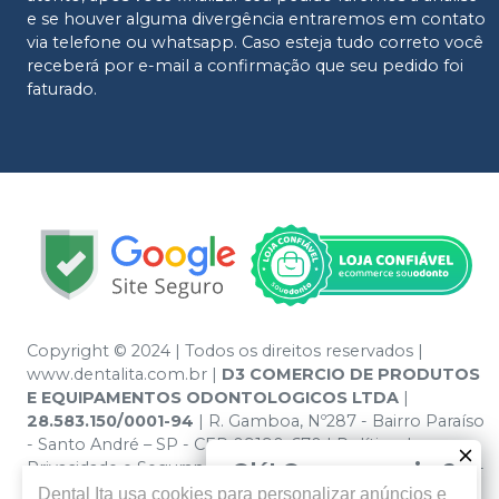
e se houver alguma divergência entraremos em contato
via telefone ou whatsapp. Caso esteja tudo correto você
receberá por e-mail a confirmação que seu pedido foi
faturado.
Copyright © 2024 | Todos os direitos reservados |
www.dentalita.com.br |
D3 COMERCIO DE PRODUTOS
E EQUIPAMENTOS ODONTOLOGICOS LTDA
|
28.583.150/0001-94
| R. Gamboa, Nº287 - Bairro Paraíso
- Santo André – SP - CEP 09190-670 | Política de
Privacidade e Segurança - Fotos meramente ilustrativas -
Olá! Quer negociar?
Os preços e condições da loja virtual estão sujeitos a
Dental Ita
usa cookies para personalizar anúncios e