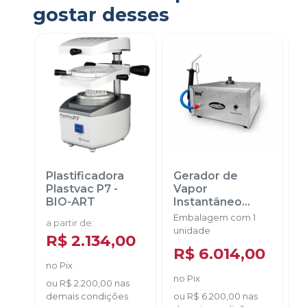
gostar desses
Plastificadora
Gerador de
A
Plastvac P7
-
Vapor
BIO-ART
Instantâneo
Turbo Vapor
Embalagem com 1
E
a partir de
:
220v
-
EDG
unidade
u
R$ 2.134,00
R$ 6.014,00
no
Pix
no
Pix
P
ou
R$ 2.200,00
nas
demais condições
ou
R$ 6.200,00
nas