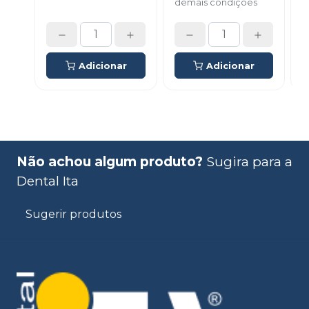
demais condições
d
Adicionar
Adicionar
Não achou algum produto?
Sugira para a
Dental Ita
Sugerir produtos