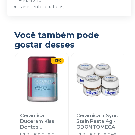
– 14, 6 x 10;
Resistente à fraturas;
Você também pode
gostar desses
-
13
%
Cerâmica
Cerâmica InSync
Duceram Kiss
Stain Pasta 4g
-
Dentes
ODONTOMEGA
O
Clareados
-
Embalagem com
Embalagem com 4g.
E