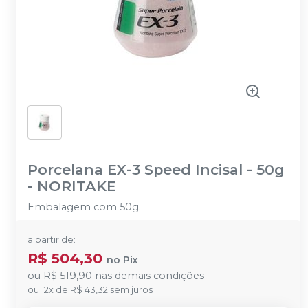
Porcelana EX-3 Speed Incisal - 50g
-
NORITAKE
Embalagem com 50g.
a partir de:
R$ 504,30
no
Pix
ou
R$ 519,90
nas demais condições
ou
12
x
de
R$ 43,32
sem juros