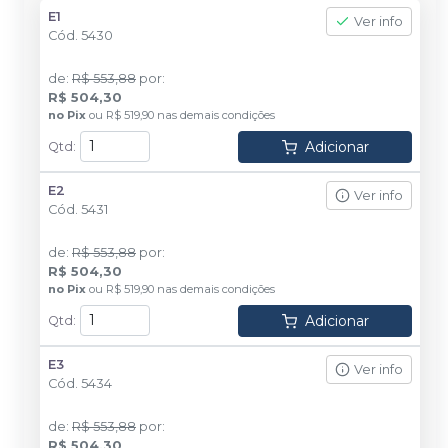
E1
Ver info
Cód.
5430
de
:
R$ 553,88
por
:
R$ 504,30
no
Pix
ou
R$ 519,90
nas demais condições
Adicionar
Qtd
:
E2
Ver info
Cód.
5431
de
:
R$ 553,88
por
:
R$ 504,30
no
Pix
ou
R$ 519,90
nas demais condições
Adicionar
Qtd
:
E3
Ver info
Cód.
5434
de
:
R$ 553,88
por
:
R$ 504,30