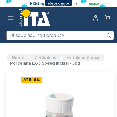
Home
Cerâmicas
Metalocerâmica
Porcelana EX-3 Speed Incisal - 50g
ATÉ
-
6
%