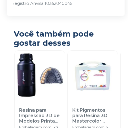
Registro Anvisa 10352040045
Você também pode
gostar desses
Resina para
Kit Pigmentos
S
Impressão 3D de
para Resina 3D
P
Modelos PrintaX
Mastercolor
u
Phrozen WW
Gengival
-
1
Embalagem com 1kg.
Embalagem com 6
E