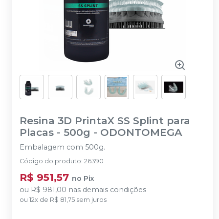
Resina 3D PrintaX SS Splint para
Placas - 500g
-
ODONTOMEGA
Embalagem com 500g.
Código do produto
:
26390
R$ 951,57
no
Pix
ou
R$ 981,00
nas demais condições
ou
12
x
de
R$ 81,75
sem juros