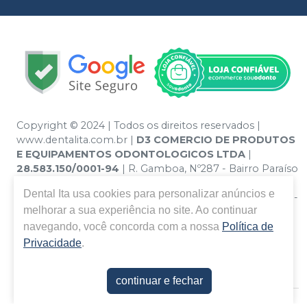
Copyright © 2024 | Todos os direitos reservados |
www.dentalita.com.br |
D3 COMERCIO DE PRODUTOS
E EQUIPAMENTOS ODONTOLOGICOS LTDA
|
28.583.150/0001-94
| R. Gamboa, Nº287 - Bairro Paraíso
- Santo André – SP - CEP 09190-670 | Política de
Dental Ita
usa cookies para personalizar anúncios e
Privacidade e Segurança - Fotos meramente ilustrativas -
melhorar a sua experiência no site. Ao continuar
Os preços e condições da loja virtual estão sujeitos a
alterações. Em caso de divergência de preços no site, o
navegando, você concorda com a nossa
Política de
valor válido é o do Carrinho de Compra. Não vendemos
Privacidade
.
por atacado, por isso nos reservamos o direito de não
atender compras de grandes volumes pelo site.
continuar e fechar
E-commerce produzido por
Sou Odonto Ecommerce
.