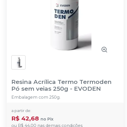
Resina Acrílica Termo Termoden
Pó sem veias 250g
-
EVODEN
Embalagem com 250g.
a partir de:
R$ 42,68
no
Pix
ou
R$ 44,00
nas demais condições