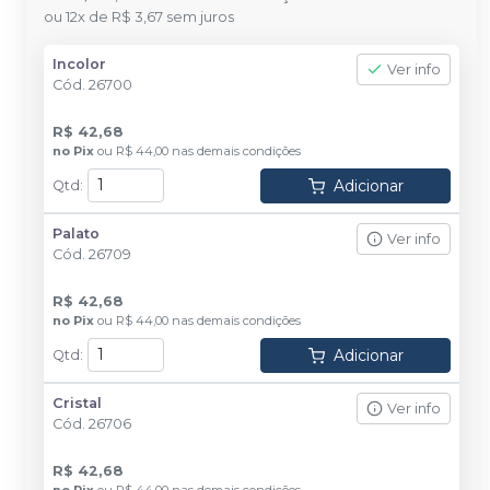
ou
12
x
de
R$ 3,67
sem juros
Incolor
Ver info
Cód.
26700
R$ 42,68
no
Pix
ou
R$ 44,00
nas demais condições
Adicionar
Qtd
:
Palato
Ver info
Cód.
26709
R$ 42,68
no
Pix
ou
R$ 44,00
nas demais condições
Adicionar
Qtd
:
Cristal
Ver info
Cód.
26706
R$ 42,68
no
Pix
ou
R$ 44,00
nas demais condições