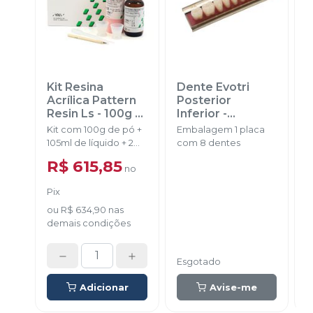
Kit Resina
Dente Evotri
D
Acrílica Pattern
Posterior
A
Resin Ls - 100g
-
Inferior
-
GC
EVODEN
Kit com 100g de pó +
Embalagem 1 placa
E
105ml de líquido + 2
com 8 dentes
d
dappens + 1 pincel + 1
R$ 615,85
no
pipeta.
Pix
ou
R$ 634,90
nas
demais condições
Esgotado
E
Adicionar
Avise-me