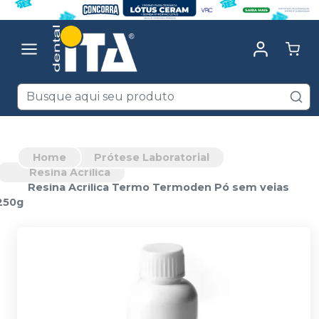
Home
Prótese Laboratorial
Resina Acrílica
Resina Acrílica Termo Termoden Pó sem veias
250g