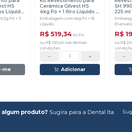
nto para
Kit Revestimento para
Revest
est HS
Cerâmica Gilvest HS
SH 990
ros Líquido
4kg Pó + 1 litro Líquido
-
225 ml
BRADENT
,5g Pó + 3
Embalagem com 4kg Pó + 1lt
Embalag
Líquido.
(11 envel
Begosol 
R$ 519,34
R$ 1
no
Pix
ou
R$ 535,40
nas demais
ou
R$ 20
condições
condiçõ
e-me
Adicionar
 algum produto?
Sugira para a
Dental Ita
Sug