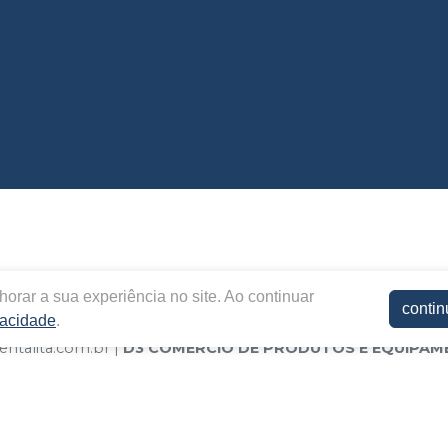
orar a sua experiência no site. Ao continuar
contin
vacidade
.
entalita.com.br |
D3 COMERCIO DE PRODUTOS E EQUIPA
EP 09190-670 | Política de Privacidade e Segurança - Fotos me
cia de preços no site, o valor válido é o do Carrinho de Comp
 site.