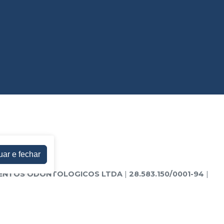
uar e fechar
MENTOS ODONTOLOGICOS LTDA
|
28.583.150/0001-94
|
ramente ilustrativas - Os preços e condições da loja
ra. Não vendemos por atacado, por isso nos reservamos o