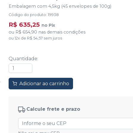
Embalagem com 4,5kg (45 envelopes de 100g)
Código do produto
:
19938
R$ 635,25
no
Pix
ou
R$ 654,90
nas demais condições
ou
12
x
de
R$ 54,57
sem juros
Quantidade
:
Adicionar ao carrinho
Calcule frete e prazo