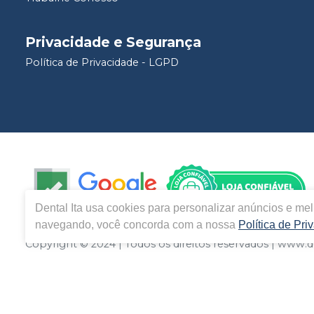
Privacidade e Segurança
Política de Privacidade - LGPD
Dental Ita
usa cookies para personalizar anúncios e melh
navegando, você concorda com a nossa
Política de Pri
Copyright © 2024 | Todos os direitos reservados | www.d
R. Gamboa, Nº287 - Bairro Paraíso - Santo André – SP - C
virtual estão sujeitos a alterações. Em caso de divergên
direito de não atender compras de grandes volumes pelo