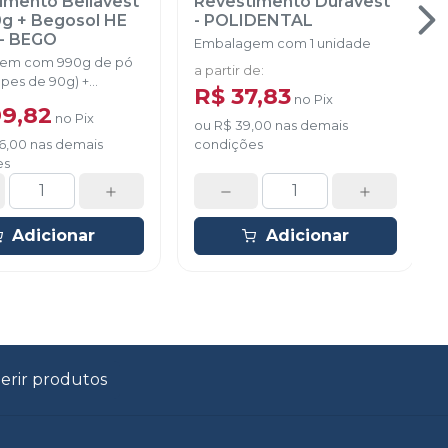
imento Bellavest
Revestimento Duravest
g + Begosol HE
-
POLIDENTAL
-
BEGO
Embalagem com 1 unidade
em com 990g de pó
a partir de
:
opes de 90g) +
R$ 37,83
no
Pix
HE 225 ml
99,82
no
Pix
ou
R$ 39,00
nas demais
6,00
nas demais
condições
es
Adicionar
Adicionar
erir produtos