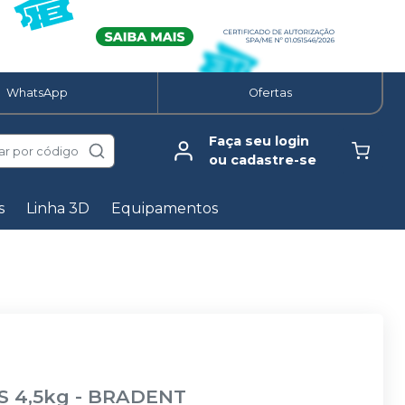
WhatsApp
Ofertas
Faça seu login
ar por código
ou cadastre-se
s
Linha 3D
Equipamentos
S 4,5kg
-
BRADENT