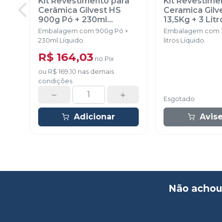
Kit Revestimento para
Kit Revestime
Cerâmica Gilvest HS
Ceramica Gilv
900g Pó + 230ml
13,5Kg + 3 Lit
Líquido
-
BRADENT
-
BRADENT
Embalagem com 900g Pó +
Embalagem com 13
230ml Líquido.
litros Líquido.
R$ 164,03
no
Pix
ou
R$ 169,10
nas demais
condições
Esgotado
Adicionar
Avis
Não achou