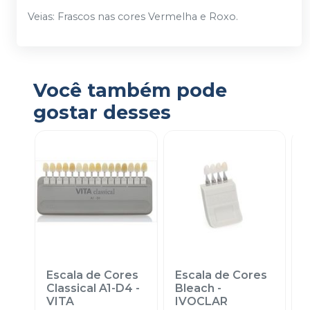
Veias: Frascos nas cores Vermelha e Roxo.
Você também pode
gostar desses
Escala de Cores
Escala de Cores
E
Classical A1-D4
-
Bleach
-
I
VITA
IVOCLAR
2