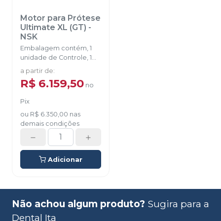
Motor para Prótese
Ultimate XL (GT)
-
NSK
Embalagem contém, 1
unidade de Controle, 1
peça de Mão, 1 pedal de
a partir de
:
controle, 1 suporte de
R$ 6.159,50
no
peça de mão.
Pix
ou
R$ 6.350,00
nas
demais condições
Adicionar
Não achou algum produto?
Sugira para a
Dental Ita