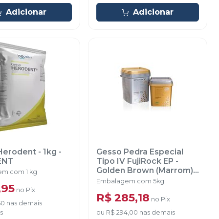
Adicionar
Adicionar
erodent - 1kg
-
Gesso Pedra Especial
ENT
Tipo IV FujiRock EP -
Golden Brown (Marrom) -
m com 1 kg
5kg
-
GC
Embalagem com 5kg.
,95
no
Pix
R$ 285,18
no
Pix
50
nas demais
s
ou
R$ 294,00
nas demais