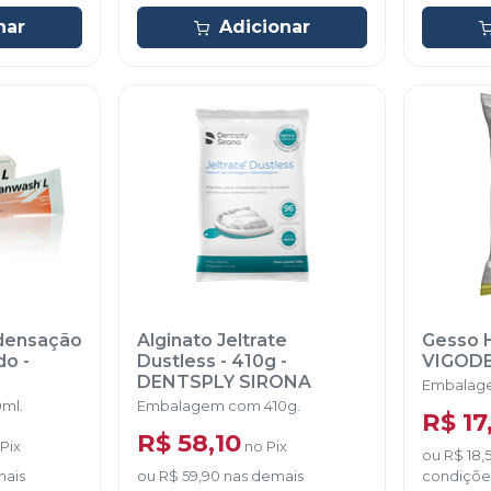
nar
Adicionar
ndensação
Alginato Jeltrate
Gesso H
do
-
Dustless - 410g
-
VIGOD
DENTSPLY SIRONA
Embalage
ml.
Embalagem com 410g.
R$ 17
R$ 58,10
Pix
no
Pix
ou
R$ 18,
mais
ou
R$ 59,90
nas demais
condiçõe