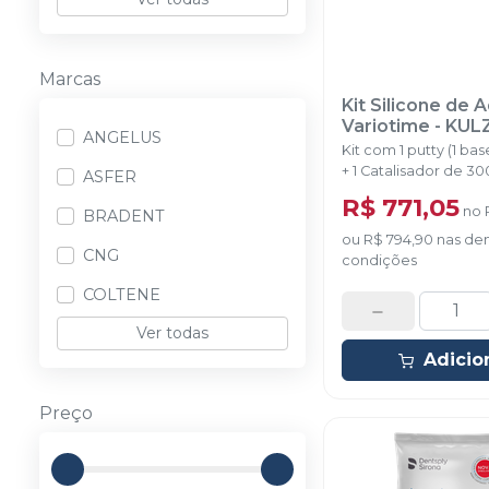
Marcas
Kit Silicone de 
Variotime
-
KUL
ANGELUS
Kit com 1 putty (1 b
+ 1 Catalisador de 30
ASFER
light flow de 50ml + 
R$ 771,05
no
misturadoras e 02 co
BRADENT
dosadoras.
ou
R$ 794,90
nas de
CNG
condições
COLTENE
Ver todas
Adicio
Preço