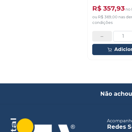
R$ 357,93
no
ou
R$ 369,00
nas de
condições
Adicio
Não achou
Acompanhe
Redes S