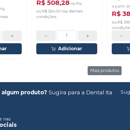
R$ 508,28
no
Pix
Isolator, 
a partir d
Pix
automistu
ou
R$ 524,00
nas demais
R$ 3
mais
condições
ou
R$ 39
condiçõe
nar
Adicionar
Mais produtos
 algum produto?
Sugira para a
Dental Ita
Sug
 nas
ociais