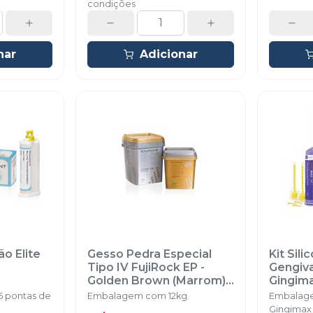
condições
nar
Adicionar
ão Elite
Gesso Pedra Especial
Kit Sil
Tipo IV FujiRock EP -
Gengiva 
Golden Brown (Marrom) -
Gingim
12kg
-
GC
6 pontas de
Embalagem com 12kg.
Embalage
Gingimax 