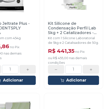
 Jeltrate Plus -
Kit Silicone de
DENTSPLY
Condensação Perfil Lab
A
5kg + 2 Catalizadores
-
VIGODENT
em com 454g
Kit com 1 Silicone Laboratorial
de 5kg e 2 Catalisadores de 50g.
5,86
no
Pix
R$ 441,35
no
Pix
90
nas demais
s
ou
R$ 455,00
nas demais
condições
Adicionar
Adicionar