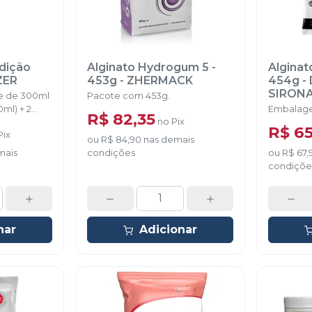
Adição
Alginato Hydrogum 5 -
Alginato
ZER
453g
-
ZHERMACK
454g
-
SIRON
ase de 300ml
Pacote com 453g.
0ml) + 2
Embalag
R$ 82,35
no
Pix
10 ponteiras
R$ 6
Pix
lheres
ou
R$ 84,90
nas demais
mais
condições
ou
R$ 67,
condiçõe
nar
Adicionar