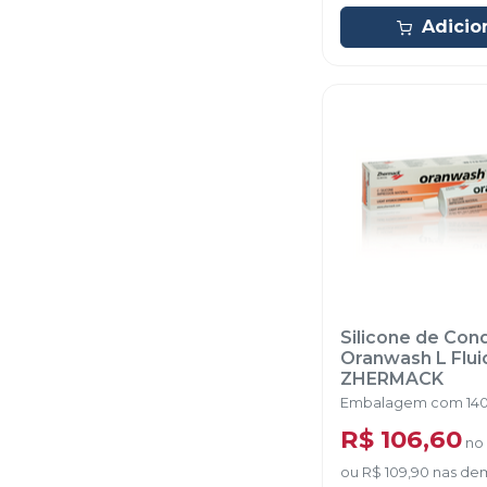
Adicio
Silicone de Co
Oranwash L Flui
ZHERMACK
Embalagem com 140
R$ 106,60
no
ou
R$ 109,90
nas de