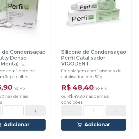
ne de Condensação
Silicone de Condensação
Putty Denso
Perfil Catalisador
-
 Menta)
-
VIGODENT
ENT
m com 1 pote de
Embalagem com 1 bisnaga de
m 1kg e colher
catalisador com 50g.
.
6,90
R$ 48,40
no
Pix
no
Pix
90
nas demais
ou
R$ 49,90
nas demais
s
condições
Adicionar
Adicionar