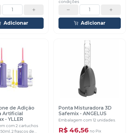
condições
Adicionar
Adicionar
icone de Adição
Ponta Misturadora 3D
Artificial
Safemix
-
ANGELUS
ax
-
YLLER
Embalagem com 12 unidades.
m com 2 cartuchos
R$ 46,56
no
Pix
50ml, 2 frascos de