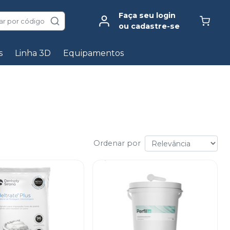
Faça seu login
ar por código
ou cadastre-se
s
Linha 3D
Equipamentos
Ordenar por