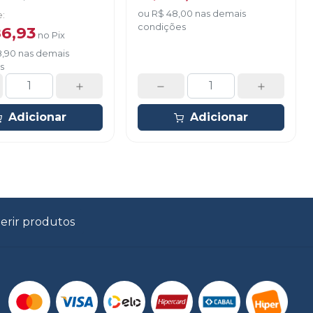
12 ponteiras
ou
R$ 48,00
nas demais
e
:
radoras amarelas.
condições
86,93
no
Pix
8,90
nas demais
s
Adicionar
Adicionar
erir produtos