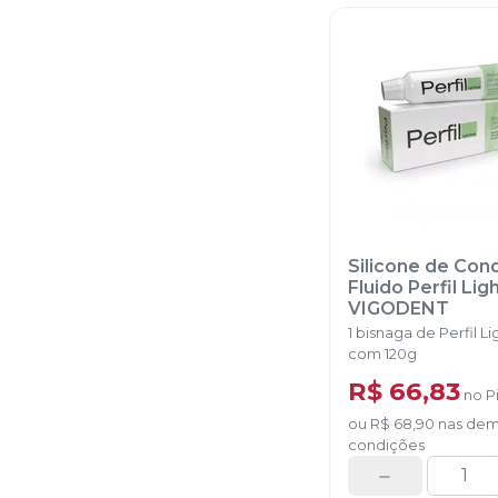
Silicone de Co
Fluido Perfil Li
VIGODENT
1 bisnaga de Perfil L
com 120g
R$ 66,83
no
P
ou
R$ 68,90
nas dem
condições