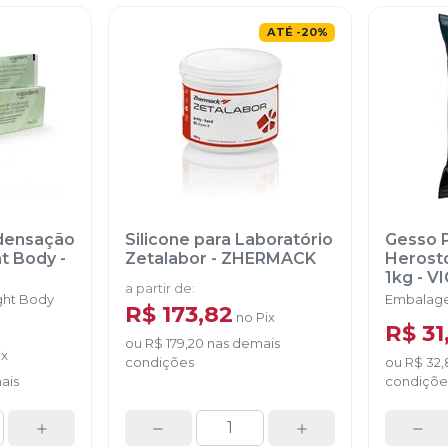
ATÉ
-
20
%
ndensação
Silicone para Laboratório
Gesso P
ght Body
-
Zetalabor
-
ZHERMACK
Herosto
1kg
-
V
a partir de
:
ight Body
Embalage
R$ 173,82
no
Pix
R$ 31
ou
R$ 179,20
nas demais
ix
condições
ou
R$ 32,
ais
condiçõe