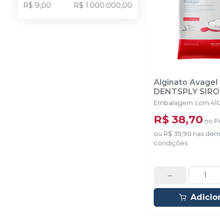
R$ 9,00
R$ 1.000.000,00
Alginato Avagel
DENTSPLY SIR
Embalagem com 410
R$ 38,70
no
P
ou
R$ 39,90
nas dem
condições
Adicio