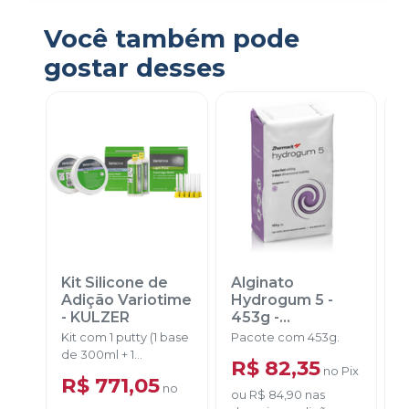
Você também pode
gostar desses
Kit Silicone de
Alginato
A
Adição Variotime
Hydrogum 5 -
P
-
KULZER
453g
-
ZHERMACK
Kit com 1 putty (1 base
Pacote com 453g.
E
de 300ml + 1
4
R$ 82,35
no
Pix
Catalisador de 300ml)
R$ 771,05
no
+ 2 light flow de 50ml
ou
R$ 84,90
nas
+ 10 ponteiras