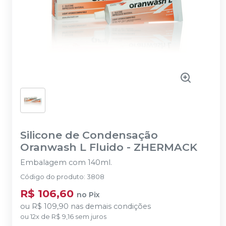
Silicone de Condensação
Oranwash L Fluido
-
ZHERMACK
Embalagem com 140ml.
Código do produto
:
3808
R$ 106,60
no
Pix
ou
R$ 109,90
nas demais condições
ou
12
x
de
R$ 9,16
sem juros