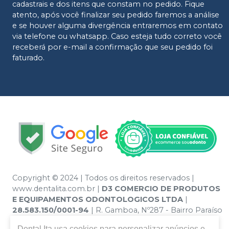
cadastrais e dos itens que constam no pedido. Fique
atento, após você finalizar seu pedido faremos a análise
e se houver alguma divergência entraremos em contato
via telefone ou whatsapp. Caso esteja tudo correto você
receberá por e-mail a confirmação que seu pedido foi
faturado.
Copyright © 2024 | Todos os direitos reservados |
www.dentalita.com.br |
D3 COMERCIO DE PRODUTOS
E EQUIPAMENTOS ODONTOLOGICOS LTDA
|
28.583.150/0001-94
| R. Gamboa, Nº287 - Bairro Paraíso
- Santo André – SP - CEP 09190-670 | Política de
Dental Ita
usa cookies para personalizar anúncios e