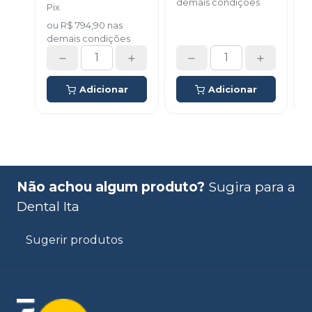
demais condições
Pix
misturadoras e 02
d
colheres dosadoras.
ou
R$ 794,90
nas
demais condições
Adicionar
Adicionar
Não achou algum produto?
Sugira para a
Dental Ita
Sugerir produtos