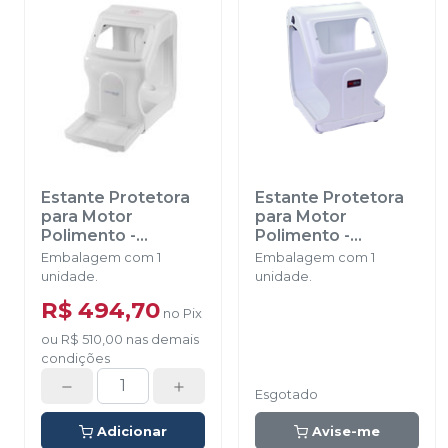
Estante Protetora
Estante Protetora
para Motor
para Motor
Polimento
-
Polimento
-
ESSENCE DENTAL
PROTÉCNI
Embalagem com 1
Embalagem com 1
unidade.
unidade.
R$ 494,70
no
Pix
ou
R$ 510,00
nas demais
condições
Esgotado
Adicionar
Avise-me