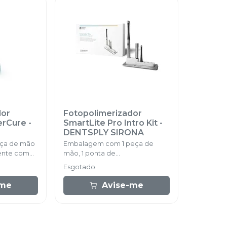
dor
Fotopolimerizador
erCure
-
SmartLite Pro Intro Kit
-
DENTSPLY SIRONA
ça de mão
Embalagem com 1 peça de
gente com
mão, 1 ponta de
ponteira de
fotopolimerização, 1 ponta de
Esgotado
or de luz e
transiluminação, 2 baterias, 1
base de carregamento e
-me
Avise-me
acessórios.