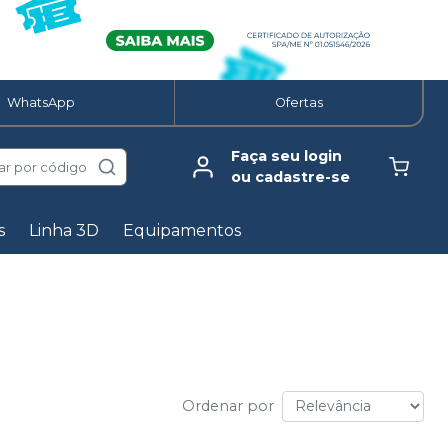
WhatsApp
Ofertas
Faça seu login
ar por código
ou cadastre-se
s
Linha 3D
Equipamentos
Ordenar por