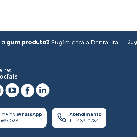
 algum produto?
Sugira para a
Dental Ita
Sug
 nas
ociais
ame no
WhatsApp
Atendimento
4469-0284
11 4469-0284