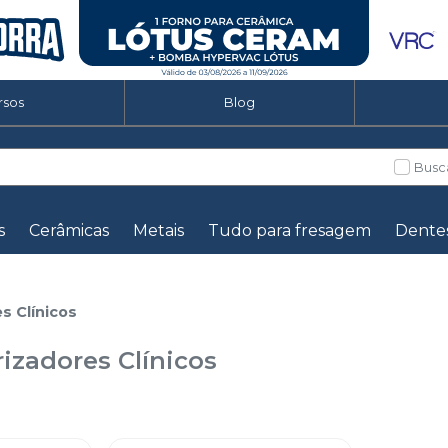
rsos
Blog
Busc
s
Cerâmicas
Metais
Tudo para fresagem
Dente
s Clínicos
izadores Clínicos