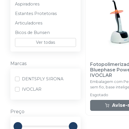
Aspiradores
Estantes Protetoras
Articuladores
Bicos de Bunsen
Ver todas
Marcas
Fotopolimeriza
Bluephase Pow
IVOCLAR
DENTSPLY SIRONA
Embalagem com Pe
sem fio, base inteli
IVOCLAR
radiômetro, fonte, 1 
Esgotado
luz (10>9 mm), protet
luvas protetoras.
Avise
Preço