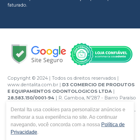
faturado.
Copyright © 2024 | Todos os direitos reservados |
www.dentalita.com.br |
D3 COMERCIO DE PRODUTOS
E EQUIPAMENTOS ODONTOLOGICOS LTDA
|
28.583.150/0001-94
| R. Gamboa, Nº287 - Bairro Paraíso
- Santo André – SP - CEP 09190-670 | Política de
Dental Ita
usa cookies para personalizar anúncios e
Privacidade e Segurança - Fotos meramente ilustrativas -
melhorar a sua experiência no site. Ao continuar
Os preços e condições da loja virtual estão sujeitos a
alterações. Em caso de divergência de preços no site, o
navegando, você concorda com a nossa
Política de
valor válido é o do Carrinho de Compra. Não vendemos
Privacidade
.
por atacado, por isso nos reservamos o direito de não