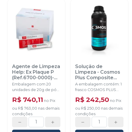
Agente de Limpeza
Solução de
Help: Ex Plaque P
Limpeza - Cosmos
(Ref.6700-0000)-
Plus Composite
20 aplicações
-
Cleaning Solution
-
Embalagem com 20
A embalagem contém: 1
RENFERT
YLLER
unidades de 20g de pó
frasco COSMOS PLUS
de limpeza + 20
COMPOSITE CLEANING
R$ 740,11
R$ 242,50
no
Pix
no
Pix
unidades de 4,5 g de
SOLUTION 1kg
neutralizador.
ou
R$ 763,00
nas demais
ou
R$ 250,00
nas demais
condições
condições