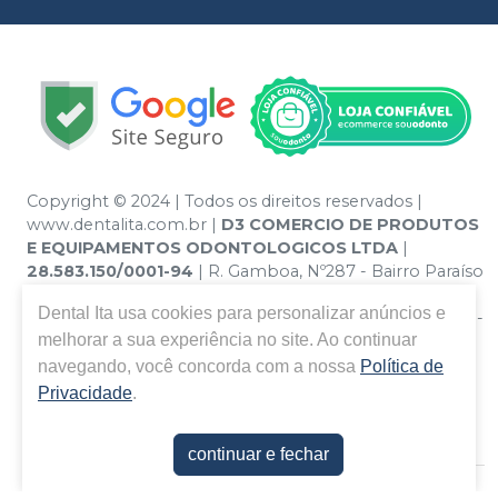
Copyright © 2024 | Todos os direitos reservados |
www.dentalita.com.br |
D3 COMERCIO DE PRODUTOS
E EQUIPAMENTOS ODONTOLOGICOS LTDA
|
28.583.150/0001-94
| R. Gamboa, Nº287 - Bairro Paraíso
- Santo André – SP - CEP 09190-670 | Política de
Dental Ita
usa cookies para personalizar anúncios e
Privacidade e Segurança - Fotos meramente ilustrativas -
melhorar a sua experiência no site. Ao continuar
Os preços e condições da loja virtual estão sujeitos a
alterações. Em caso de divergência de preços no site, o
navegando, você concorda com a nossa
Política de
valor válido é o do Carrinho de Compra. Não vendemos
Privacidade
.
por atacado, por isso nos reservamos o direito de não
atender compras de grandes volumes pelo site.
continuar e fechar
E-commerce produzido por
Sou Odonto Ecommerce
.