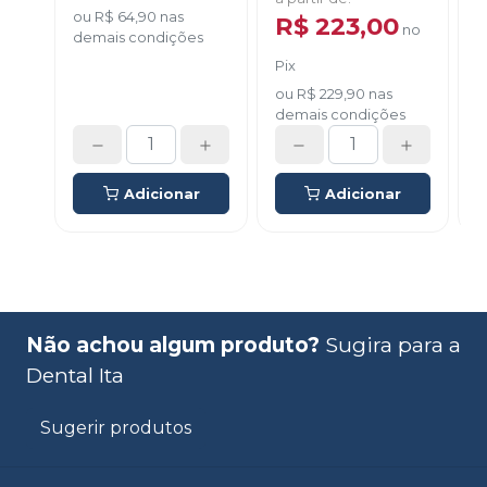
ou
R$ 64,90
nas
R$ 223,00
no
demais condições
Pix
d
ou
R$ 229,90
nas
demais condições
Adicionar
Adicionar
Não achou algum produto?
Sugira para a
Dental Ita
Sugerir produtos