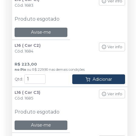
Ver info
Cód.
1683
Produto esgotado
Avise-me
L16 ( Cor C2)
Ver info
Cód.
1684
R$ 223,00
no
Pix
ou
R$ 229,90
nas demais condições
Adicionar
Qtd
:
L16 ( Cor C3)
Ver info
Cód.
1685
Produto esgotado
Avise-me