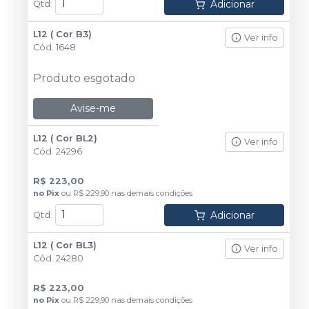
Adicionar
Qtd
:
L12 ( Cor B3)
Ver info
Cód.
1648
Produto esgotado
Avise-me
L12 ( Cor BL2)
Ver info
Cód.
24296
R$ 223,00
no
Pix
ou
R$ 229,90
nas demais condições
Adicionar
Qtd
:
L12 ( Cor BL3)
Ver info
Cód.
24280
R$ 223,00
no
Pix
ou
R$ 229,90
nas demais condições