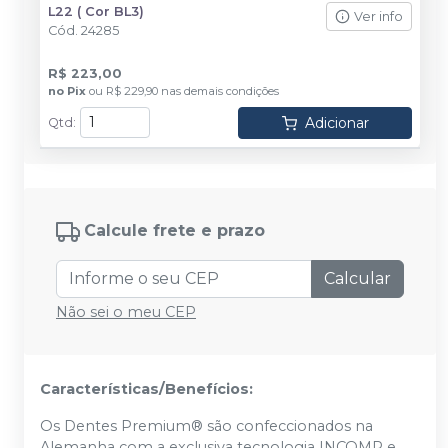
L22 ( Cor BL3)
Ver info
Cód.
24285
R$ 223,00
no
Pix
ou
R$ 229,90
nas demais condições
Adicionar
Qtd
:
Calcule frete e prazo
Calcular
Não sei o meu CEP
Características/Benefícios:
Os Dentes Premium® são confeccionados na
Alemanha com a exclusiva tecnologia INCOMP e