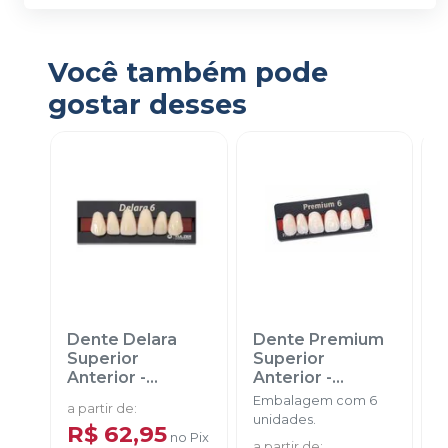
Você também pode
gostar desses
Dente Delara
Dente Premium
D
Superior
Superior
S
Anterior
-
Anterior
-
P
KULZER
KULZER
Embalagem com 6
E
a partir de
:
unidades.
p
R$ 62,95
no
Pix
D
a partir de
:
a