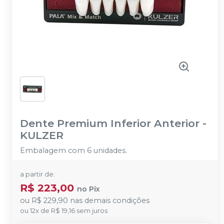
Dente Premium Inferior Anterior
-
KULZER
Embalagem com 6 unidades.
a partir de:
R$ 223,00
no
Pix
ou
R$ 229,90
nas demais condições
ou
12
x
de
R$ 19,16
sem juros