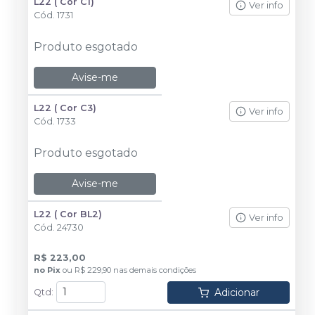
L22 ( Cor C1)
Ver info
Cód.
1731
Produto esgotado
Avise-me
L22 ( Cor C3)
Ver info
Cód.
1733
Produto esgotado
Avise-me
L22 ( Cor BL2)
Ver info
Cód.
24730
R$ 223,00
no
Pix
ou
R$ 229,90
nas demais condições
Adicionar
Qtd
: