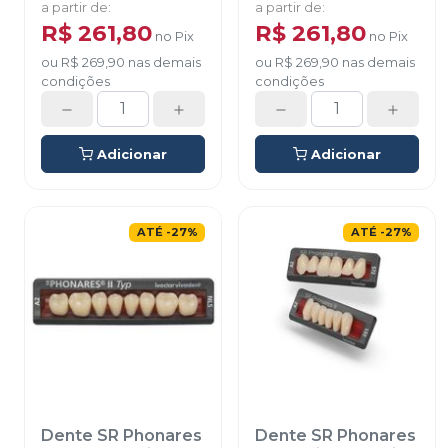
a partir de
:
a partir de
:
R$ 261,80
R$ 261,80
no
Pix
no
Pix
ou
R$ 269,90
nas demais
ou
R$ 269,90
nas demais
condições
condições
Adicionar
Adicionar
ATÉ
-
27
%
ATÉ
-
27
%
Dente SR Phonares
Dente SR Phonares