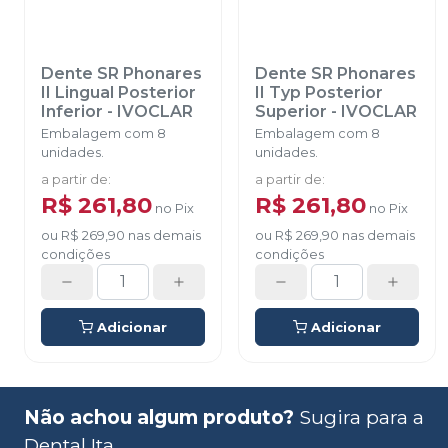
Dente SR Phonares
Dente SR Phonares
II Lingual Posterior
II Typ Posterior
Inferior
-
IVOCLAR
Superior
-
IVOCLAR
Embalagem com 8
Embalagem com 8
unidades.
unidades.
a partir de
:
a partir de
:
R$ 261,80
R$ 261,80
no
Pix
no
Pix
ou
R$ 269,90
nas demais
ou
R$ 269,90
nas demais
condições
condições
Adicionar
Adicionar
Não achou algum produto?
Sugira para a
Dental Ita