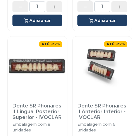
Adicionar
Adicionar
ATÉ
-
27
%
ATÉ
-
27
%
Dente SR Phonares
Dente SR Phonares
II Lingual Posterior
II Anterior Inferior
-
Superior
-
IVOCLAR
IVOCLAR
Embalagem com 8
Embalagem com 6
unidades.
unidades.