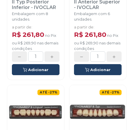
II Typ Posterior
II Anterior Superior
Inferior
-
IVOCLAR
-
IVOCLAR
Embalagem com 8
Embalagem com 6
unidades.
unidades.
a partir de
:
a partir de
:
R$ 261,80
R$ 261,80
no
Pix
no
Pix
ou
R$ 269,90
nas demais
ou
R$ 269,90
nas demais
condições
condições
Adicionar
Adicionar
ATÉ
-
27
%
ATÉ
-
27
%