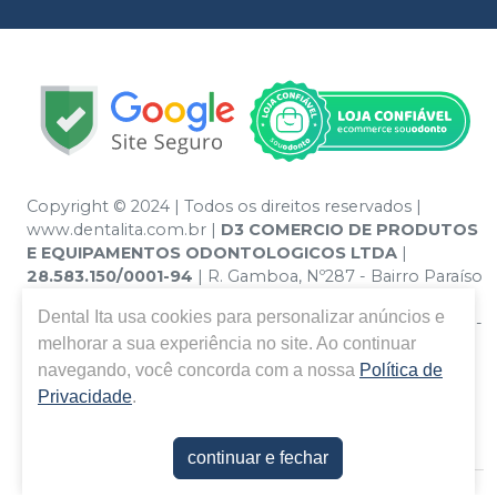
Copyright © 2024 | Todos os direitos reservados |
www.dentalita.com.br |
D3 COMERCIO DE PRODUTOS
E EQUIPAMENTOS ODONTOLOGICOS LTDA
|
28.583.150/0001-94
| R. Gamboa, Nº287 - Bairro Paraíso
- Santo André – SP - CEP 09190-670 | Política de
Dental Ita
usa cookies para personalizar anúncios e
Privacidade e Segurança - Fotos meramente ilustrativas -
melhorar a sua experiência no site. Ao continuar
Os preços e condições da loja virtual estão sujeitos a
alterações. Em caso de divergência de preços no site, o
navegando, você concorda com a nossa
Política de
valor válido é o do Carrinho de Compra. Não vendemos
Privacidade
.
por atacado, por isso nos reservamos o direito de não
atender compras de grandes volumes pelo site.
continuar e fechar