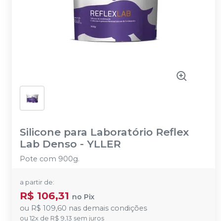
Silicone para Laboratório Reflex
Lab Denso
-
YLLER
Pote com 900g.
a partir de:
R$ 106,31
no
Pix
ou
R$ 109,60
nas demais condições
ou
12
x
de
R$ 9,13
sem juros