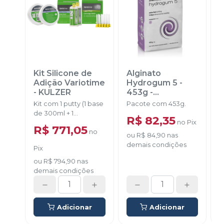
Kit Silicone de
Alginato
A
Adição Variotime
Hydrogum 5 -
P
-
KULZER
453g
-
ZHERMACK
Kit com 1 putty (1 base
Pacote com 453g.
E
de 300ml + 1
4
R$ 82,35
no
Pix
Catalisador de 300ml)
R$ 771,05
no
+ 2 light flow de 50ml
ou
R$ 84,90
nas
+ 10 ponteiras
demais condições
Pix
misturadoras e 02
d
colheres dosadoras.
ou
R$ 794,90
nas
demais condições
Adicionar
Adicionar