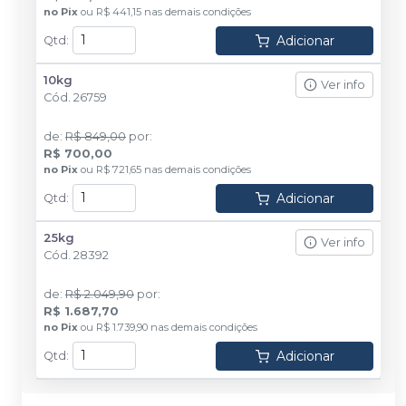
no
Pix
ou
R$ 441,15
nas demais condições
Adicionar
Qtd
:
10kg
Ver info
Cód.
26759
de
:
R$ 849,00
por
:
R$ 700,00
no
Pix
ou
R$ 721,65
nas demais condições
Adicionar
Qtd
:
25kg
Ver info
Cód.
28392
de
:
R$ 2.049,90
por
:
R$ 1.687,70
no
Pix
ou
R$ 1.739,90
nas demais condições
Adicionar
Qtd
: