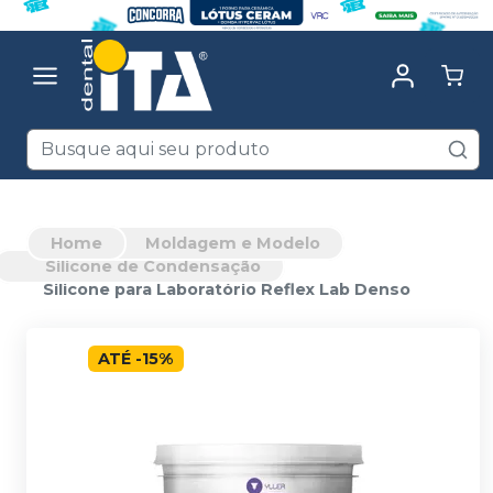
Home
Moldagem e Modelo
Silicone de Condensação
Silicone para Laboratório Reflex Lab Denso
ATÉ
-
15
%