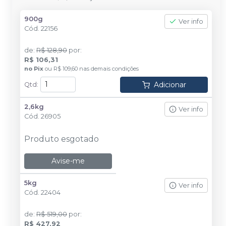
900g
Ver info
Cód.
22156
de
:
R$ 128,90
por
:
R$ 106,31
no
Pix
ou
R$ 109,60
nas demais condições
Adicionar
Qtd
:
2,6kg
Ver info
Cód.
26905
Produto esgotado
Avise-me
5kg
Ver info
Cód.
22404
de
:
R$ 519,00
por
:
R$ 427,92